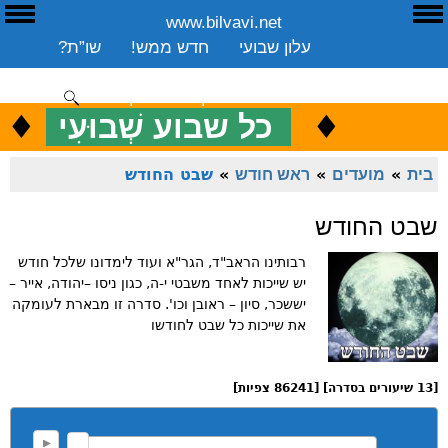
www.bilvavi.net
ע
E
עלון שבועי
חדש ממש!
שו”ת?
ארכיון
ספרים
שיעורים שבועי
תרומה
יצירת קשר
סקירה כללית
♦
.
♦
כ
כל שבוע שְׁבוּעִי
ENGLISH
בית
»
מועדים
»
ראש חודש
»
שבט החודש
שבט החודש
רבותינו הראב"ד, הגר"א ועוד לימדונו שלכל חודש
יש שייכות לאחד משבטי י-ה, כגון ניסו –יהודה, אייר –
יששכר, סיון – ראובן וכו'. סדרה זו מבארת לעומקה
את שייכות כל שבט לחודשו
[13 שיעורים בסדרה] [86241 צפיות]