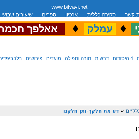
www.bilvavi.net
ת קשר
סקירה כללית
ארכיון
ספרים
שיעורים שבועי
.
♦
.
♦
.
י
עמלק
אאלפך חכמה
4 היסודות
דרשות
תורה ותפילה
מועדים
פירושים
בלבביפדיה
לליים
»
דע את חלקך-ותן חלקנו