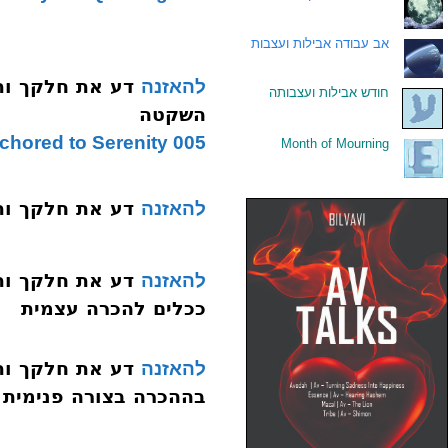
.
אב עבודה אבילות ועצבות
להאזנה
.
חודש אבילות ועצבותה
השקטה
005 Staying Anchored to Serenity
Month of Mourning
.
דע את חלקך ותן חלקנו 6
להאזנה
להאזנה
ככלים להכרה עצמית
להאזנה
בההכרה בצורה פנימית