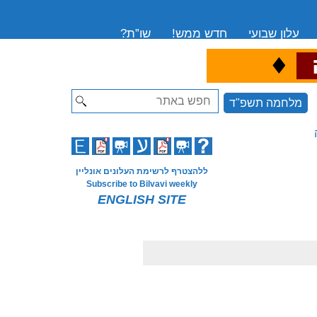
עלון שבועי
חדש ממש!
שו”ת?
♦
ה
Search
מלחמה תשפ"ד
ללהצטרף לרשימת העלונים אונליין
Subscribe to Bilvavi weekly
ENGLISH SITE