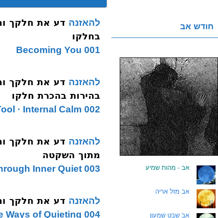
להאזנה
חודש אב
בחלקו
001 Becoming You
להאזנה
בהירות בהכרת חלקו
002 The Main Tool · Internal Calm
להאזנה
מתוך השקטה
003 Seeing Reality Through Inner Quiet
.
אב - מהות שמיע
.
אב מזל אריה
דע את חלקך ותן חלקנו 04
להאזנה
004 The Ways of Quieting
.
אב שבט שמעון