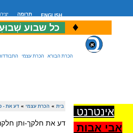
תרומה
יציר
ENGLISH
♦
כ
כל שבוע שְׁבוּעִ
הכרת הבורא
הכרת עצמי
התבודדות
בית
»
הכרת עצמי
»
דע את - כ
אינטרנט
דע את חלקך-ותן חלקנו
אבי אבות