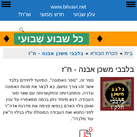
www.bilvavi.net
ע
E
עלון שבועי
חדש ממש!
שו”ת?
ארכיון
ספרים
שיעורים שבועי
תרומה
יצירת קשר
סקירה כללית
♦
.
♦
כ
כל שבוע שְׁבוּעִי
ENGLISH
בית
»
הכרת הבורא
»
בלבבי משכן אבנה - ח"ז
בלבבי משכן אבנה - ח"ז
ספר זה, “ספר האמונה”, המיועד ליחידים בלבד
אשר זהו צורך נפשם, בא לבאר את מהות האמונה
וגדרה, והתחברותה והתקשרותה עם שאר סוגי
העבודה. דגש מיוחד ניתן בכמה ממאמריו על ענין
ואופן גילוי האדם בנפשו פנימה את מדרגת אדה”ר
לפני החטא ואת העבודה המוטלת עליו בגילוי ה”אין
עוד מלבדו”.