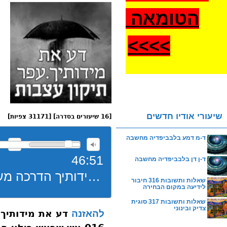
הטומאה
>
>>>
שיעורי אודיו חדשים
[16 שיעורים בסדרה] [31171 צפיות]
ד-מ דמע בלבביפדיה מחשבה
46:51
ד-ן דן בלבביפדיה מחשבה
דע את מידותיך הדרכה מעשית עפר עצבות מפורט 016 אש שבאש כילוי העדר
שאלות ותשובות 316 חיבור
לידיעה במקום הבחירה
שאלות ותשובות 317 סוגית
צדיק ובינוני
דע את מידותיך
להאזנה