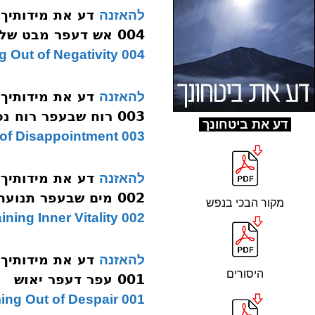
דע את מידותיך
להאזנה
004 אש דעפר מבט שלילי
004 Coming Out of Negativity
דע את מידותיך
להאזנה
003 רוח שבעפר רוח נכאה
ד
ע את ביטחונך
003 The Groan of Disappointment
דע את מידותיך
להאזנה
002 מים שבעפר תנועה מתמדת
מקור הבכי בנפש
002 Maintaining Inner Vitality
דע את מידותיך
להאזנה
היסורים
001 עפר דעפר יאוש
001 Coming Out of Despair