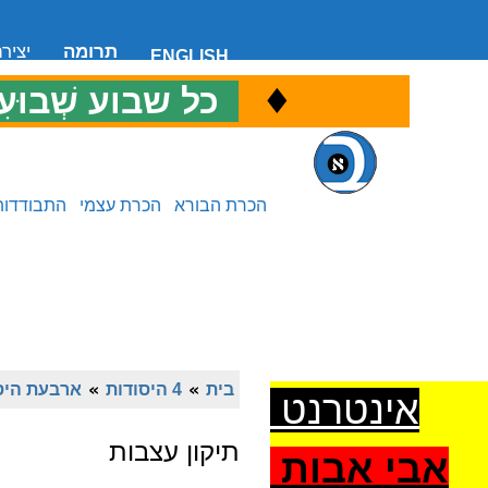
תרומה
יציר
ENGLISH
♦
כ
כל שבוע שְׁבוּעִ
הכרת הבורא
הכרת עצמי
התבודדות
בית
»
4 היסודות
»
ארבעת היסו
אינטרנט
תיקון עצבות
אבי אבות