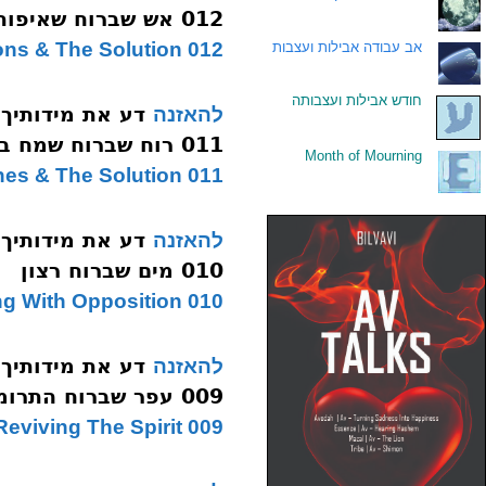
012 אש שברוח שאיפות
012 Unrealized Aspirations & The Solution
.
אב עבודה אבילות ועצבות
.
חודש אבילות ועצבותה
דע את מידותיך
להאזנה
011 רוח שברוח שמח בחלקו
Month of Mourning
.
011 Unfulfilled Wishes & The Solution
דע את מידותיך
להאזנה
010 מים שברוח רצון
010 Harmonizing With Opposition
דע את מידותיך
להאזנה
009 עפר שברוח התרוממות
009 Reviving The Spirit