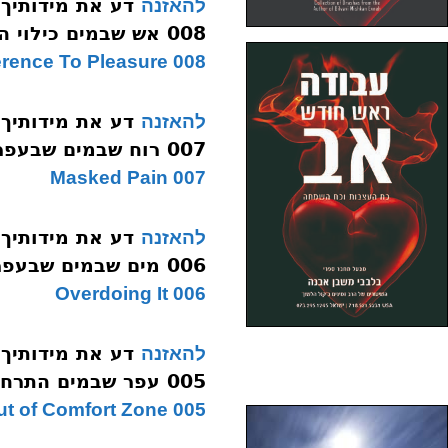
דע את מידותיך
להאזנה
008 אש שבמים כילוי התענוג
008 Indifference To Pleasure
דע את מידותיך
להאזנה
007 רוח שבמים שבעפר פיזור שורש לעצבות
007 Masked Pain
דע את מידותיך
להאזנה
006 מים שבמים שבעפר ריבוי חיות הרחבה
006 Overdoing It
דע את מידותיך
להאזנה
005 עפר שבמים התרחבות וצעד לאחור
005 Coming Out of Comfort Zone