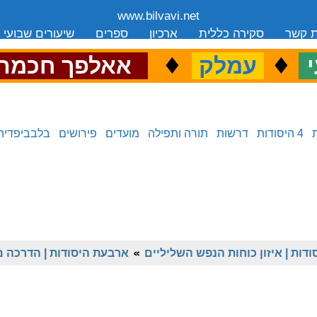
www.bilvavi.net
ת קשר
סקירה כללית
ארכיון
ספרים
שיעורים שבועי
.
♦
.
♦
.
י
עמלק
אאלפך חכמה
4 היסודות
דרשות
תורה ותפילה
מועדים
פירושים
בלבביפדיה
דות | איזון כוחות הנפש השליליים
»
ארבעת היסודות | הדרכה 