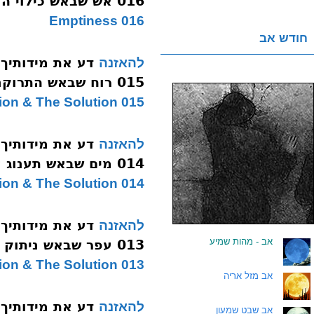
016 אש שבאש כילוי העדר
016 Emptiness
חודש אב
דע את מידותיך
להאזנה
015 רוח שבאש התרוקנות החיות
015 Exhaustion & The Solution
דע את מידותיך
להאזנה
014 מים שבאש תענוג לעומתו קבלת עול
014 Dissatisfaction & The Solution
דע את מידותיך
להאזנה
.
אב - מהות שמיע
013 עפר שבאש ניתוק וחיבור
013 Painful Separation & The Solution
.
אב מזל אריה
דע את מידותיך
להאזנה
.
אב שבט שמעון