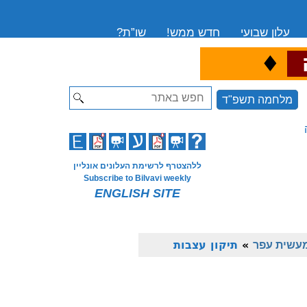
עלון שבועי
חדש ממש!
שו”ת?
♦
ה
Search
מלחמה תשפ"ד
ללהצטרף לרשימת העלונים אונליין
Subscribe to Bilvavi weekly
ENGLISH SITE
מעשית עפר
»
תיקון עצבות