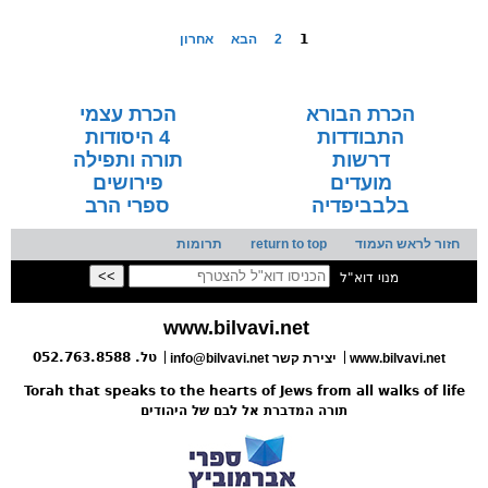
1
2
הבא
אחרון
הכרת הבורא
הכרת עצמי
התבודדות
4 היסודות
דרשות
תורה ותפילה
מועדים
פירושים
בלבביפדיה
ספרי הרב
חזור לראש העמוד
return to top
תרומות
מנוי דוא"ל
www.bilvavi.net
טל. 052.763.8588
www.bilvavi.net
יצירת קשר
info@bilvavi.net
Torah that speaks to the hearts of Jews from all walks of life
תורה המדברת אל לבם של היהודים