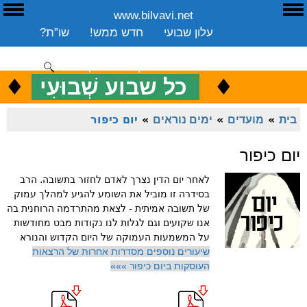
www.bilvavi.net
ע
E
עלון שבועי
חדש ממש!
שו”ת?
ארכיון
ספרים
שיעורים שבועי
תרומה
יצירת קשר
סקירה כללית
♦
.
♦
כ
כל שבוע שְׁבוּעִי
ENGLISH
בית
»
מועדים
»
ימים נוראים
»
יום כיפור
יום כיפור
לאחר יום הדין נצרך לאדם לחזור בתשובה. הרב
בסידרה זו מוביל את השומע להגיע למהלך עמוק
של תשובה אמיתית - לצאת מהתרדמה הרוחנית בה
אנו שקועים וגם לגלות לנו נקודות מבט מחודשות
על המשמעות העמוקה של היום הקדוש והנורא
שיעורים נוספים מסדרות אחרות של הרצאות
העוסקות ביום כיפור »»»