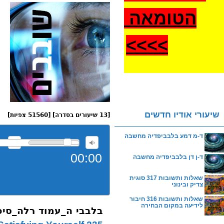
הטומאה
>
>>>
שיעורי אודיו חדשים
[13 שיעורים בסדרה] [51560 צפיות]
ד-מ דמע בלבביפדיה מחשבה
00:00
ד-ן דן בלבביפדיה מחשבה
שאלות ותשובות 317 סוגית
צדיק ובינוני
שאלות ותשובות 316 חיבור
לידיעה במקום הבחירה
בלבבי ה_עמוד רלה_סיפ