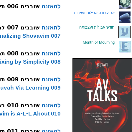
שובבים 006 תיקון המושך בערלתו תשע
להאזנה
.
אב עבודה אבילות ועצבות
שובבים 007 למעשה תשע
להאזנה
.
חודש אבילות ועצבותה
007 Internalizing Shovavim
Month of Mourning
.
שובבים 008 תמימות בדור אחרון תש”ע
להאזנה
008 Fixing by Simplicity
שובבים 009 תורת חול תורת אי תשע
להאזנה
009 Teshuvah Via Learning
שובבים 010 בשורש תשע
להאזנה
010 What Shovavim is A•L•L About
שובבים 011 תיקון המחשבה תשעה
להאזנה