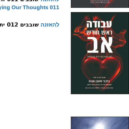
011 Purifying Our Thoughts
שובבים 012 יתרו בנין כח המחשבה שובבים
להאזנה