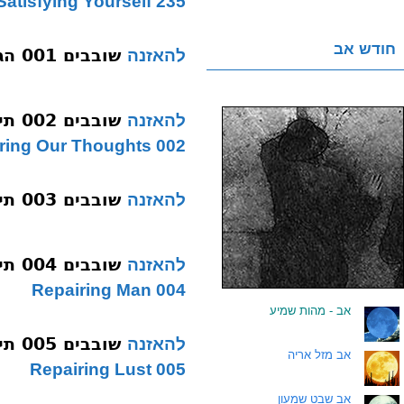
235 Satisfying Yourself
חודש אב
שובבים 001 הגאולה בסוד רוח ובנשמה תשסה
להאזנה
שובבים 002 תיקון פגם המחשבה תשע
להאזנה
002 Repairing Our Thoughts
שובבים 003 תיקון פגם הרוק תשע
להאזנה
שובבים 004 תיקון פגם הזכור תשע
להאזנה
004 Repairing Man
.
אב - מהות שמיע
שובבים 005 תיקון פגם באישה תשע
להאזנה
.
אב מזל אריה
005 Repairing Lust
.
אב שבט שמעון