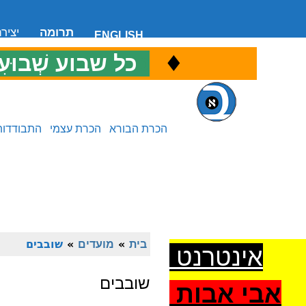
תרומה
יציר
ENGLISH
♦
כ
כל שבוע שְׁבוּעִ
הכרת הבורא
הכרת עצמי
התבודדות
בית
»
מועדים
»
שובבים
אינטרנט
שובבים
אבי אבות