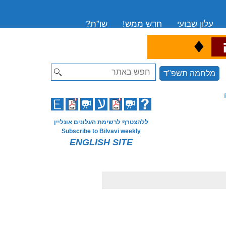
עלון שבועי
חדש ממש!
שו”ת?
♦
ה
Search
מלחמה תשפ"ד
ללהצטרף לרשימת העלונים אונליין
Subscribe to Bilvavi weekly
ENGLISH SITE