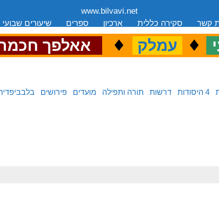
www.bilvavi.net
ת קשר
סקירה כללית
ארכיון
ספרים
שיעורים שבועי
.
♦
.
♦
.
י
עמלק
אאלפך חכמה
4 היסודות
דרשות
תורה ותפילה
מועדים
פירושים
בלבביפדיה