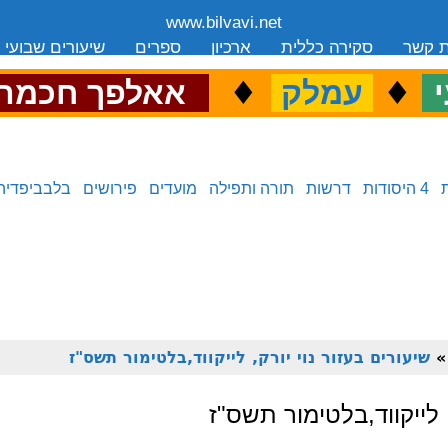
www.bilvavi.net
ת קשר
סקירה כללית
ארכיון
ספרים
שיעורים שבועי
.
♦
.
♦
.
י
עמלק
אאלפך חכמה
4 היסודות
דרשות
תורה ותפילה
מועדים
פירושים
בלבביפדיה
שיעורים בעזור נוי יורק, לייקווד,בלטימור תשס"ז
, לייקווד,בלטימור תשס"ז