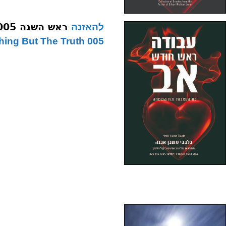
ראש השנה 005 התמקדות באחרים תשסח
להאזנה
005 Nothing But The Truth