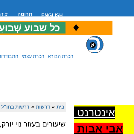
תרומה
יציר
ENGLISH
♦
כ
כל שבוע שְׁבוּעִ
הכרת הבורא
הכרת עצמי
התבודדות
בית
»
דרשות
»
דרשות בחו"ל
»
אינטרנט
שיעורים בעזור נוי יורק
אבי אבות