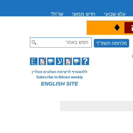
עלון שבועי
חדש ממש!
שו”ת?
♦
ה
Search
מלחמה תשפ"ד
ללהצטרף לרשימת העלונים אונליין
Subscribe to Bilvavi weekly
ENGLISH SITE