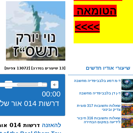
הטומאה
>
>>>
שיעורי אודיו חדשים
[13 שיעורים בסדרה] [13072 צפיות]
ד-מ דמע בלבביפדיה מחשבה
00:00
ד-ן דן בלבביפדיה מחשבה
דרשות 014 אור של הבעל שם טוב תשסז
שאלות ותשובות 317 סוגית
צדיק ובינוני
שאלות ותשובות 316 חיבור
לידיעה במקום הבחירה
דרשות 014 אור של הבעל שם טוב תשסז
להאזנה