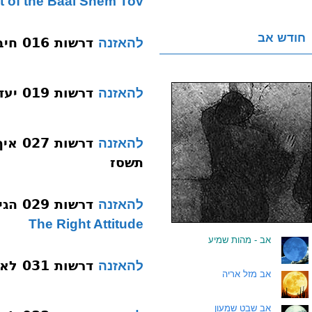
t of the Baal Shem Tov
חודש אב
דרשות 016 חיבור לרצון הפנימי תשסז
להאזנה
דרשות 019 יעדים נשגבים בצעדים קטנים תשסז
להאזנה
דרשו
להאזנה
תשסז
דרשות 029 הגישה הנכונה בעת למידת תורה תשסז
להאזנה
The Right Attitude
.
אב - מהות שמיע
דרשות 031 לאפשר לשם להיכנס תשסח
להאזנה
.
אב מזל אריה
.
אב שבט שמעון