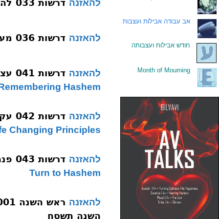
דרשות 033 להיות מחובר באמת תשסח
להאזנה
.
אב עבודה אבילות ועצבות
דרשות 036 מערכת יחסים רציפה תשסח
להאזנה
.
חודש אבילות ועצבותה
Month of Mourning
.
דרשות 041 עצה מעשית לזיכרון השם תשסח
להאזנה
or Remembering Hashem
דרשות 042 עקרונות משני חיים תשסח
להאזנה
fe Changing Principles
דרשות 043 פנה אל השםֹ תשסח
להאזנה
Turn to Hashem
להאזנה
השנה תשסח