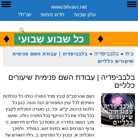
www.bilvavi.net
ע
E
עלון שבועי
חדש ממש!
שו”ת?
ארכיון
ספרים
שיעורים שבועי
תרומה
יצירת קשר
סקירה כללית
♦
.
♦
כ
כל שבוע שְׁבוּעִי
ENGLISH
בית
»
בלבביפדיה
»
בלבביפדיה | עבודת השם פנימית
שיעורים כלליים
בלבביפדיה | עבודת השם פנימית שיעורים
כלליים
כשם שהרמב"ם קיבץ מכל התורה כולה כל ההלכות
השייכים לכל ענין המפוזרים הנה והנה. כגון כל
הלכות ברכות, ק"ש, וכו'. כן באגדה התכלית לקבץ
בכל מלה את כל ההיקף בכל התורה כולה. ומעט
מכך נעשה בסדרה זו. ומכח כך נולדים חידושים, כי
צרוף הפרטים הוא בחינת זיווג, המוליד. ולפיכך
התכלית: א. קיבוץ כל הפרטים. ב. גילוי השורש של