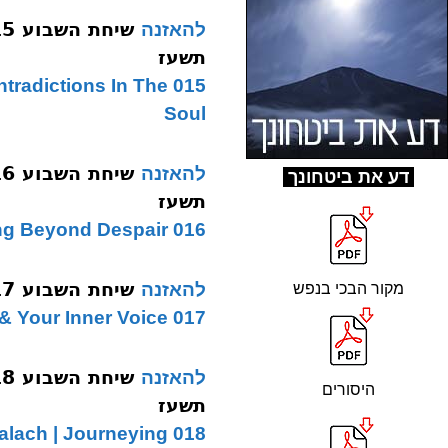
להאזנה
תשעז
ontradictions In The
Soul
להאזנה
ד
ע את ביטחונך
תשעז
016 Va’eira | Moving Beyond Despair
שיחת השבוע 017 בא בחירה תשעז
להאזנה
מקור הבכי בנפש
017 Bo | Free Will & Your Inner Voice
להאזנה
היסורים
תשעז
018 Beshalach | Journeying