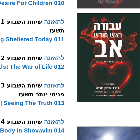
010 Toldos | The Desire For Children
להאזנה
תשעז
011 Vayeitzei | Remaining Sheltered Today
שיחת השבוע 012 וישלח כח מלחמה שבנפש תשעז
להאזנה
012 Vayishlach | Serenity Amidst The War of Life
להאזנה
פנימי יותר תשעז
013 Vayigash | Seeing The Truth
שיחת השבוע 014 ויחי חול שובבים תשעז
להאזנה
014 Vayechi | Illness & Purifying The Body In Shovavim