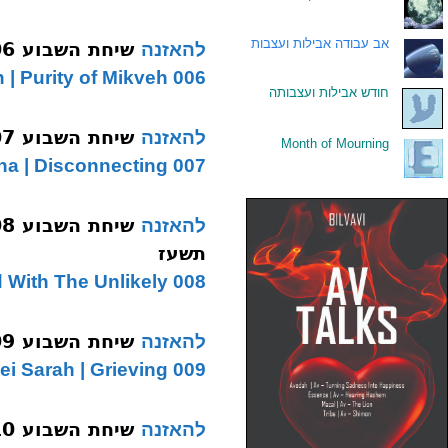
.
אב עבודה אבילות ועצבות
שיחת השבוע 006 נח מקוה תשעז
להאזנה
006 Noach | Purity of Mikveh
.
חודש אבילות ועצבותה
שיחת השבוע 007 לך לך כח ההתנתקות תשעז
להאזנה
Month of Mourning
.
007 Lech Lecha | Disconnecting
להאזנה
תשעז
008 Vayeira Chesed With The Unlikely
שיחת השבוע 009 חיי שרה מיתת שרה פרידה תשעז
להאזנה
009 Chayei Sarah | Grieving
שיחת השבוע 010 תולדות כח ההולדה תשעז
להאזנה