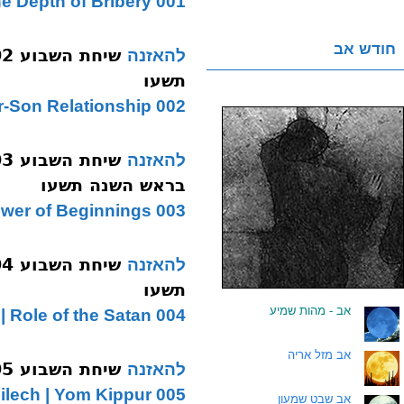
001 Shoftim | The Depth of Bribery
חודש אב
להאזנה
תשעו
002 Ki Seitzei | Father-Son Relationship
להאזנה
בראש השנה תשעו
003 Ki Savo | Power of Beginnings
להאזנה
תשעו
.
אב - מהות שמיע
004 Nitzavim | Rosh HaShanah | Role of the Satan
.
אב מזל אריה
שיחת השבוע 005 וילך מיתה מכפרת תשעו
להאזנה
005 Vayeilech | Yom Kippur
.
אב שבט שמעון