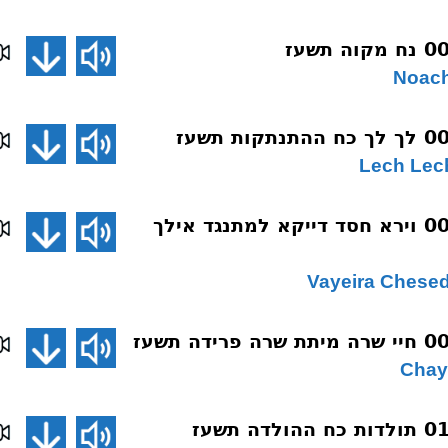
שיחת השבוע 008 וירא חסד דייקא למתנגד אילך