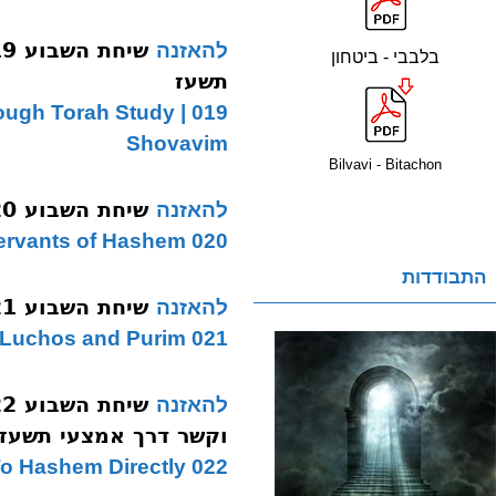
להאזנה
בלבבי - ביטחון
תשעז
Through Torah Study |
Shovavim
Bilvavi - Bitachon
שיחת השבוע 020 משפטים עבד תשעז
להאזנה
020 Mishpatim | Servants of Hashem
התבודדות
שיחת השבוע 021 תרומה ארון שברי לוחות תשעז
להאזנה
021 Terumah | The Broken Luchos and Purim
להאזנה
וקשר דרך אמצעי תשעז
022 Ki Tisa | Turning To Hashem Directly