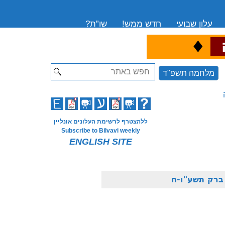
עלון שבועי
חדש ממש!
שו”ת?
♦
ה
Search
מלחמה תשפ"ד
ללהצטרף לרשימת העלונים אונליין
Subscribe to Bilvavi weekly
ENGLISH SITE
ברק תשע"ו-ח