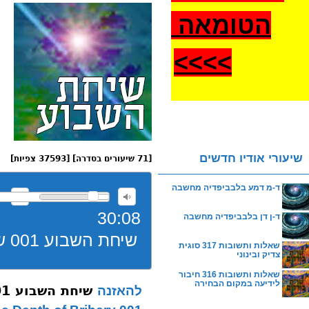
הטומאה
>
>>>
שיעורי אודיו חדשים
[71 שיעורים בסדרה] [37593 צפיות]
ד-מ דמע בלבביפדיה מחשבה
30:08
ד-ן דן בלבביפדיה מחשבה
שיחת השבוע 001 שופטים שוחד תשעו
שאלות ותשובות 317 סוגית
צדיק ובינוני
שאלות ותשובות 316 חיבור
לידיעה במקום הבחירה
שיחת השבוע 001 שופטים שוחד תשעו
להאזנה