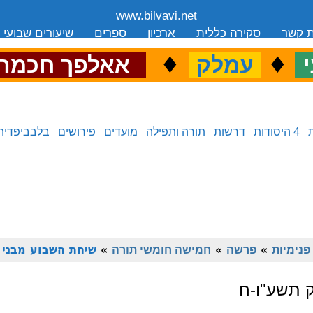
www.bilvavi.net
ת קשר
סקירה כללית
ארכיון
ספרים
שיעורים שבועי
.
♦
.
♦
.
י
עמלק
אאלפך חכמה
4 היסודות
דרשות
תורה ותפילה
מועדים
פירושים
בלבביפדיה
פנימיות
»
פרשה
»
חמישה חומשי תורה
»
שיחת השבוע מבני 
 תשע"ו-ח