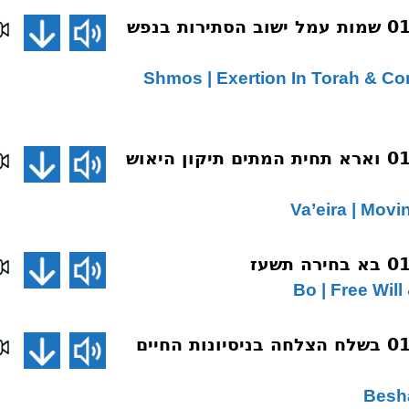
שיחת השבוע 015 שמות עמל ישוב הסתירות בנפש
015 Shmos | Exertion In Torah & C
שיחת השבוע 016 וארא תחית המתים תיקון היאוש
שיחת השבוע 018 בשלח הצלחה בניסיונות החיים