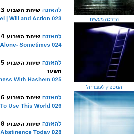
שיחת השבוע 023 ויקהל-פקודי מעשה לב תשעז
להאזנה
023 Vaykhel Pekudei | Will and Action
הדרכה מעשית
שיחת השבוע 024 תזריע מצורה בודד לעצמו תשעז
להאזנה
024 Metzora | Strive to be Alone- Sometimes
להאזנה
תשעז
025 Aharei Mos | Striving For Closeness With Hashem
המספיק לעובדי ה'
שיחת השבוע 026 בהר בחוקתי גשמיות תשעז
להאזנה
026 Bechukosai | How To Use This World
שיחת השבוע 028 נשא נזירות פרישות תשעז
להאזנה
028 Naso | Abstinence Today