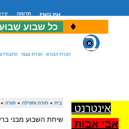
תרומה
יציר
ENGLISH
♦
כ
כל שבוע שְׁבוּעִ
הכרת הבורא
הכרת עצמי
התבודדות
בית
»
תורה ותפילה
»
תורה
»
אינטרנט
שיחת השבוע מבני ברק
אבי אבות