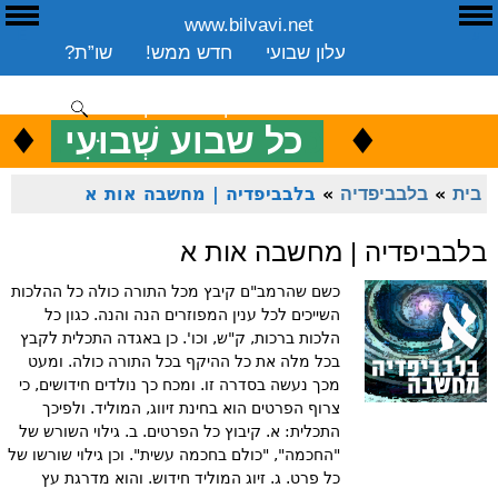
www.bilvavi.net
ע
E
עלון שבועי
חדש ממש!
שו”ת?
ארכיון
ספרים
שיעורים שבועי
תרומה
יצירת קשר
סקירה כללית
♦
.
♦
כ
כל שבוע שְׁבוּעִי
ENGLISH
בית
»
בלבביפדיה
»
בלבביפדיה | מחשבה אות א
בלבביפדיה | מחשבה אות א
כשם שהרמב"ם קיבץ מכל התורה כולה כל ההלכות
השייכים לכל ענין המפוזרים הנה והנה. כגון כל
הלכות ברכות, ק"ש, וכו'. כן באגדה התכלית לקבץ
בכל מלה את כל ההיקף בכל התורה כולה. ומעט
מכך נעשה בסדרה זו. ומכח כך נולדים חידושים, כי
צרוף הפרטים הוא בחינת זיווג, המוליד. ולפיכך
התכלית: א. קיבוץ כל הפרטים. ב. גילוי השורש של
"החכמה", "כולם בחכמה עשית". וכן גילוי שורשו של
כל פרט. ג. זיוג המוליד חידוש. והוא מדרגת עץ