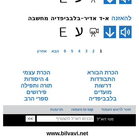
א-ד אדיר–בלבביפדיה מחשבה
להאזנה
1
2
3
4
5
6
הבא
אחרון
הכרת הבורא
הכרת עצמי
התבודדות
4 היסודות
דרשות
תורה ותפילה
מועדים
פירושים
בלבביפדיה
ספרי הרב
חזור לראש העמוד
return to top
תרומות
מנוי דוא"ל
www.bilvavi.net