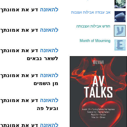
דע את אמונתך 007 היסוד הששי נבוא
להאזנה
.
אב עבודה אבילות ועצבות
.
חודש אבילות ועצבותה
דע את אמונתך 008 היסוד השביעי נבואת מש
להאזנה
Month of Mourning
.
להאזנה
לשאר נבאים
להאזנה
מן השמים
להאזנה
ובעל פה
להאזנה