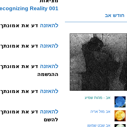
מציאות
001 Emunah Is Recognizing Reality
חודש אב
דע את אמונתך 002 היסוד הראשו
להאזנה
דע את אמונתך 003 היסוד השני אחדות הש
להאזנה
להאזנה
ההגשמה
דע את אמונתך 005 היסוד הרביעי הקדמו
להאזנה
.
אב - מהות שמיע
להאזנה
.
אב מזל אריה
להשם
.
אב שבט שמעון