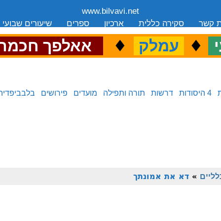
www.bilvavi.net
ת קשר
סקירה כללית
ארכיון
ספרים
שיעורים שבועי
.
♦
.
♦
.
י
עמלק
אאלפך חכמה
4 היסודות
דרשות
תורה ותפילה
מועדים
פירושים
בלבביפדיה
לליים
»
דא את אמונתך