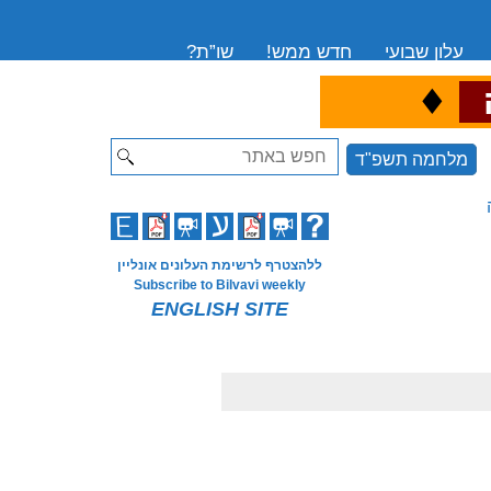
עלון שבועי
חדש ממש!
שו”ת?
♦
ה
Search
מלחמה תשפ"ד
ללהצטרף לרשימת העלונים אונליין
Subscribe to Bilvavi weekly
ENGLISH SITE