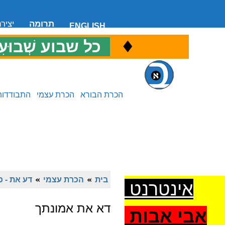
תרומה
יציר
ENGLISH
♦
כ
כל שבוע שְׁבוּעִ
הכרת הבורא
הכרת עצמי
התבודדות
בית
»
הכרת עצמי
»
דע את - כ
אינטרנט
דא את אמונתך
אבי אבות