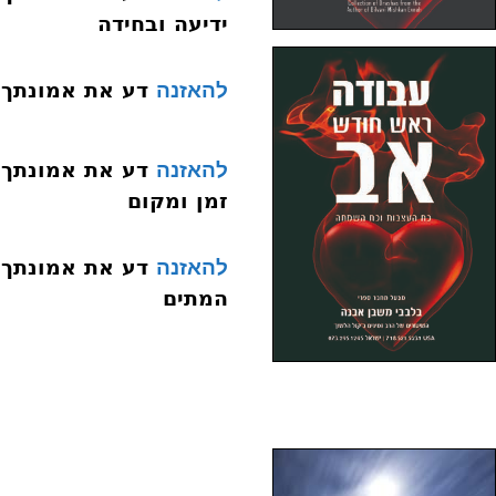
ידיעה ובחידה
דע את אמונתך 013 היסוד האחד עשר שכר ועונ
להאזנה
להאזנה
זמן ומקום
להאזנה
המתים