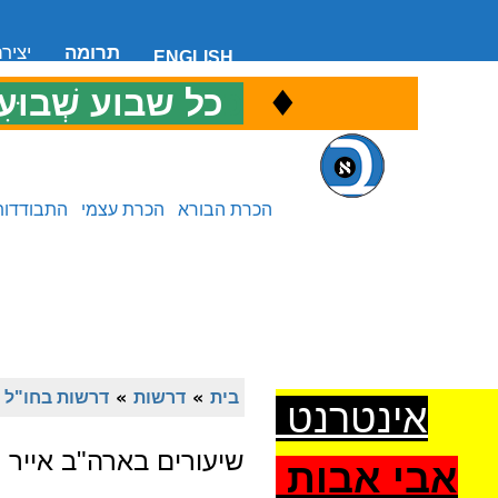
תרומה
יציר
ENGLISH
♦
כ
כל שבוע שְׁבוּעִ
הכרת הבורא
הכרת עצמי
התבודדות
בית
»
דרשות
»
דרשות בחו"ל
»
אינטרנט
שיעורים בארה"ב אייר 
אבי אבות