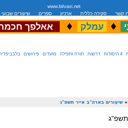
www.bilvavi.net
ת קשר
סקירה כללית
ארכיון
ספרים
שיעורים שבועי
.
♦
.
♦
.
י
עמלק
אאלפך חכמה
4 היסודות
דרשות
תורה ותפילה
מועדים
פירושים
בלבביפדיה
שיעורים בארה"ב אייר תשפ"ג
תשפ"ג