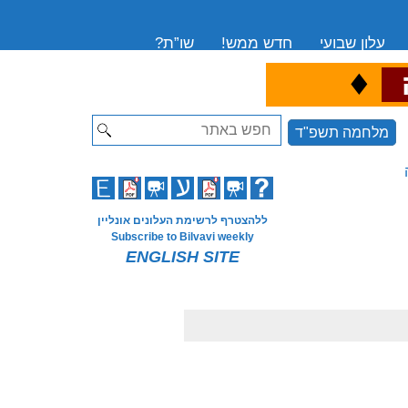
עלון שבועי
חדש ממש!
שו”ת?
♦
ה
Search
מלחמה תשפ"ד
ללהצטרף לרשימת העלונים אונליין
Subscribe to Bilvavi weekly
ENGLISH SITE