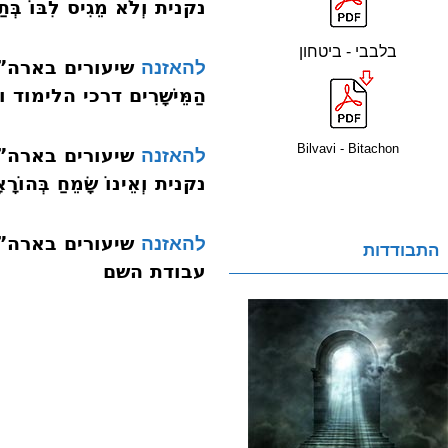
נקנית וְלֹא מֵגִיס לִבּוֹ בְּתַ
בלבבי - ביטחון
להאזנה
הַמֵּישָׁרִים דרכי הלימו
Bilvavi - Bitachon
להאזנה
נקנית וְאֵינוֹ שָׂמֵחַ בְּהוֹרָ
להאזנה
התבודדות
עבודת השם