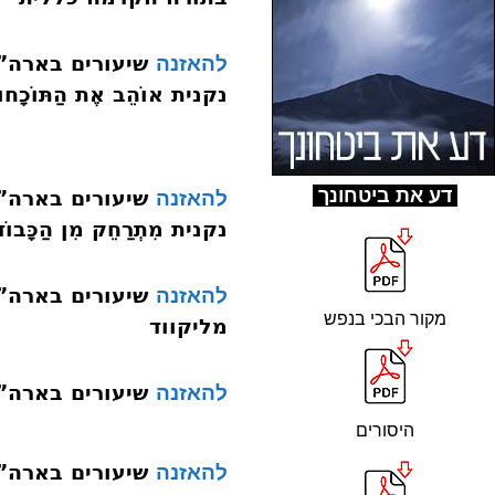
להאזנה
נקנית אוֹהֵב אֶת הַתּוֹכָח
ד
ע את ביטחונך
להאזנה
נקנית מִתְרַחֵק מִן הַכָּבוֹד
להאזנה
מקור הבכי בנפש
מליקווד
שיעורים בארה”ב אייר תש
להאזנה
היסורים
להאזנה