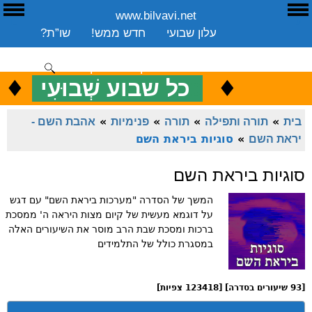
www.bilvavi.net
ע
E
עלון שבועי
חדש ממש!
שו”ת?
ארכיון
ספרים
שיעורים שבועי
תרומה
יצירת קשר
סקירה כללית
♦
.
♦
כ
כל שבוע שְׁבוּעִי
ENGLISH
בית
»
תורה ותפילה
»
תורה
»
פנימיות
»
אהבת השם -
יראת השם
»
סוגיות ביראת השם
סוגיות ביראת השם
המשך של הסדרה "מערכות ביראת השם" עם דגש
על דוגמא מעשית של קיום מצות היראה ה' ממסכת
ברכות ומסכת שבת הרב מוסר את השיעורים האלה
במסגרת כולל של התלמידים
[93 שיעורים בסדרה] [123418 צפיות]