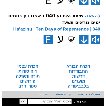
שיחת השבוע 040 האזינו דין רחמים
להאזנה
ימים נוראים תשעז
040 | Ha'azinu | Ten Days of Repentence
הכרת הבורא
הכרת עצמי
התבודדות
4 היסודות
דרשות
תורה ותפילה
מועדים
פירושים
בלבביפדיה
ספרי הרב
חזור לראש העמוד
return to top
תרומות
מנוי דוא"ל