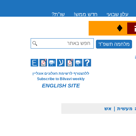
עלון שבועי
חדש ממש!
שו”ת?
♦
ה
Search
מלחמה תשפ"ד
ללהצטרף לרשימת העלונים אונליין
Subscribe to Bilvavi weekly
ENGLISH SITE
 מעשית | אש