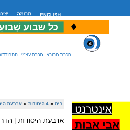
תרומה
יציר
ENGLISH
♦
כ
כל שבוע שְׁבוּעִ
הכרת הבורא
הכרת עצמי
התבודדות
בית
»
4 היסודות
»
ארבעת היסו
אינטרנט
ארבעת היסודות | הדר
אבי אבות