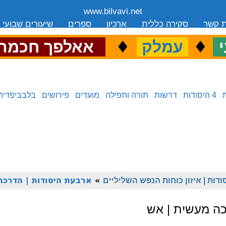
www.bilvavi.net
ת קשר
סקירה כללית
ארכיון
ספרים
שיעורים שבועי
.
♦
.
♦
.
י
עמלק
אאלפך חכמה
4 היסודות
דרשות
תורה ותפילה
מועדים
פירושים
בלבביפדיה
דות | איזון כוחות הנפש השליליים
»
ארבעת היסודות | הדרכה
כה מעשית | אש