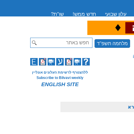
עלון שבועי
חדש ממש!
שו”ת?
♦
ה
Search
מלחמה תשפ"ד
ללהצטרף לרשימת העלונים אונליין
Subscribe to Bilvavi weekly
ENGLISH SITE
רא