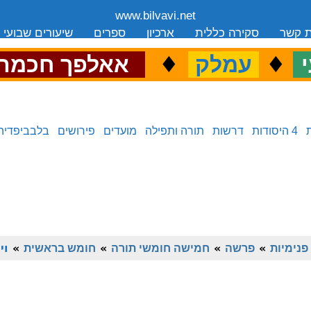
www.bilvavi.net
ת קשר
סקירה כללית
ארכיון
ספרים
שיעורים שבועי
.
♦
.
♦
.
י
עמלק
אאלפך חכמה
4 היסודות
דרשות
תורה ותפילה
מועדים
פירושים
בלבביפדיה
פנימיות
»
פרשה
»
חמישה חומשי תורה
»
חומש בראשית
»
וי