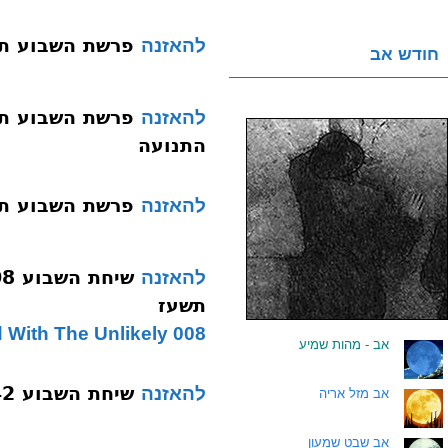
פרשת השבוע תשסה 04
להאזנה
חודש אב
להאזנה
התנועה
פרשת השבוע תשעד 013 וירא
להאזנה
להאזנה
תשעז
008 Vayeira Chesed With The Unlikely
.
אב - מהות שמיע
שיחת השבוע 042 וירא מסירות נפש תשעח
להאזנה
.
אב מזל אריה
.
אב שבט שמעון