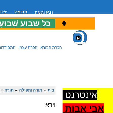
תרומה
יציר
ENGLISH
♦
כ
כל שבוע שְׁבוּעִ
הכרת הבורא
הכרת עצמי
התבודדות
בית
»
תורה ותפילה
»
תורה
»
אינטרנט
וירא
אבי אבות