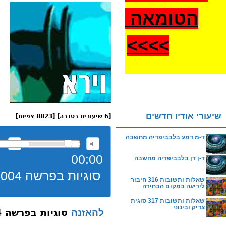
הטומאה
>
>>>
שיעורי אודיו חדשים
[6 שיעורים בסדרה] [8823 צפיות]
ד-מ דמע בלבביפדיה מחשבה
00:00
ד-ן דן בלבביפדיה מחשבה
סוגיות בפרשה 004 וירא גדר איסור שקר
שאלות ותשובות 316 חיבור
לידיעה במקום הבחירה
שאלות ותשובות 317 סוגית
צדיק ובינוני
סוגיות בפרשה 004 וירא גדר איסור שקר
להאזנה