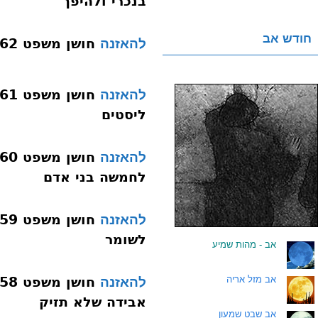
בנכרי ולהיפך
חודש אב
חושן משפט 162 נזקי ממון סימן שצו הניחה בחמה
להאזנה
להאזנה
ליסטים
להאזנה
לחמשה בני אדם
להאזנה
לשומר
.
אב - מהות שמיע
.
אב מזל אריה
להאזנה
אבידה שלא תזיק
.
אב שבט שמעון