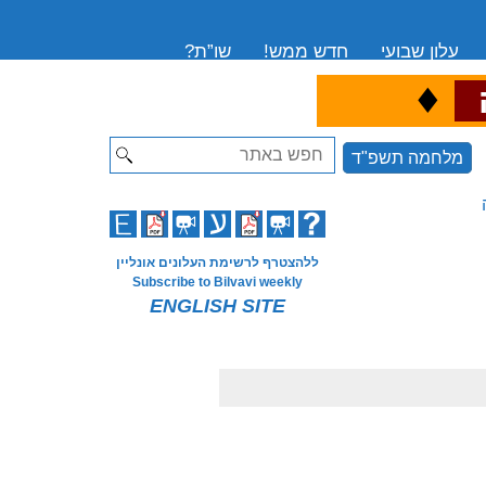
עלון שבועי
חדש ממש!
שו”ת?
♦
ה
Search
מלחמה תשפ"ד
ללהצטרף לרשימת העלונים אונליין
Subscribe to Bilvavi weekly
ENGLISH SITE