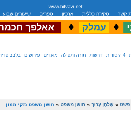
www.bilvavi.net
ת קשר
סקירה כללית
ארכיון
ספרים
שיעורים שבועי
.
♦
.
♦
.
י
עמלק
אאלפך חכמה
4 היסודות
דרשות
תורה ותפילה
מועדים
פירושים
בלבביפדיה
פשט
»
שֻׁלְחָן עָרוּך
»
חושן משפט
»
חושן משפט נזקי ממון