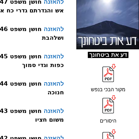
להאזנה
אש והגדרתם גדרי כח א
להאזנה
ושלהבת
ד
ע את ביטחונך
להאזנה
כפות וגדי סמוך
להאזנה
מקור הבכי בנפש
חנוכה
להאזנה
משום חציו
היסורים
חושן משפט 142 נזקי ממון רגל סימן שצ דליל
להאזנה