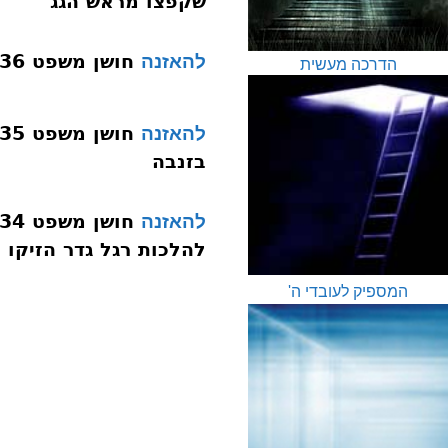
שקפצו מראש הגג
חושן משפט 136 נזקי ממון רגל סימן שפט רביצה
להאזנה
הדרכה מעשית
להאזנה
בזנבה
להאזנה
להלכות רגל גדר הזיקו מ
המספיק לעובדי ה'