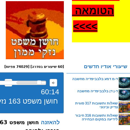
הטומאה
>
>>>
שיעורי אודיו חדשים
[60 שיעורים בסדרה] [74029 צפיות]
ד-מ דמע בלבביפדיה מחשבה
60:14
ד-ן דן בלבביפדיה מחשבה
חושן משפט 163 נזקי ממון סימן תו נזקי ישראל בנכרי ולהיפך
שאלות ותשובות 317 סוגית
צדיק ובינוני
שאלות ותשובות 316 חיבור
לידיעה במקום הבחירה
להאזנה