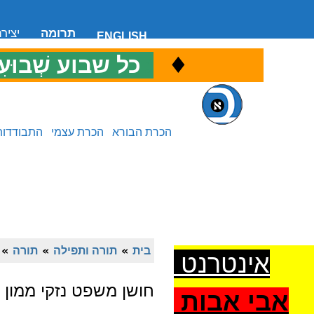
תרומה
יציר
ENGLISH
♦
כ
כל שבוע שְׁבוּעִ
הכרת הבורא
הכרת עצמי
התבודדות
בית
»
תורה ותפילה
»
תורה
»
אינטרנט
חושן משפט נזקי ממון
אבי אבות