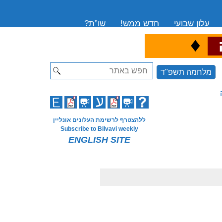
עלון שבועי
חדש ממש!
שו”ת?
♦
ה
Search
מלחמה תשפ"ד
ללהצטרף לרשימת העלונים אונליין
Subscribe to Bilvavi weekly
ENGLISH SITE