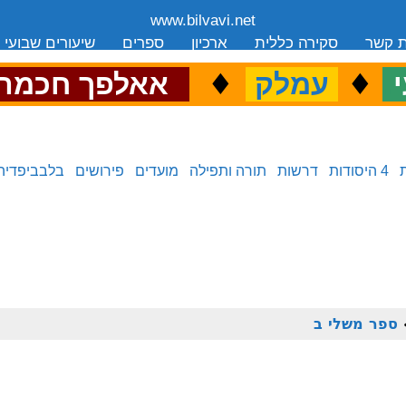
www.bilvavi.net
ת קשר
סקירה כללית
ארכיון
ספרים
שיעורים שבועי
.
♦
.
♦
.
י
עמלק
אאלפך חכמה
4 היסודות
דרשות
תורה ותפילה
מועדים
פירושים
בלבביפדיה
ספר משלי ב