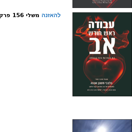
משלי 156 פרק ב פסוק א מצוה צו
להאזנה