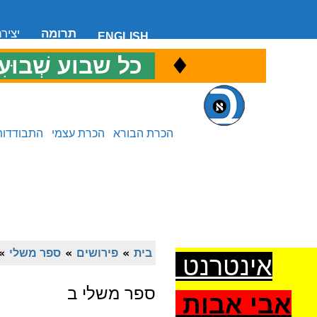
תרומה
יציר
ENGLISH
♦
כ
כל שבוע שְׁבוּעִ
הכרת הבורא
הכרת עצמי
התבודדות
בית
»
פירושים
»
ספר משלי
»
אינטרנט
ספר משלי ב
אבי אבות