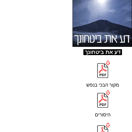
ד
ע את ביטחונך
מקור הבכי בנפש
היסורים