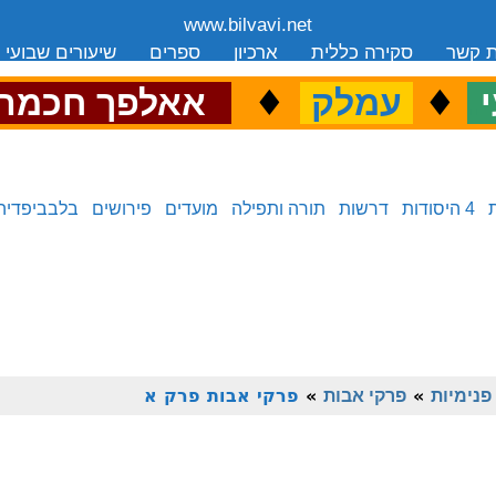
www.bilvavi.net
ת קשר
סקירה כללית
ארכיון
ספרים
שיעורים שבועי
.
♦
.
♦
.
י
עמלק
אאלפך חכמה
4 היסודות
דרשות
תורה ותפילה
מועדים
פירושים
בלבביפדיה
פנימיות
»
פרקי אבות
»
פרקי אבות פרק א