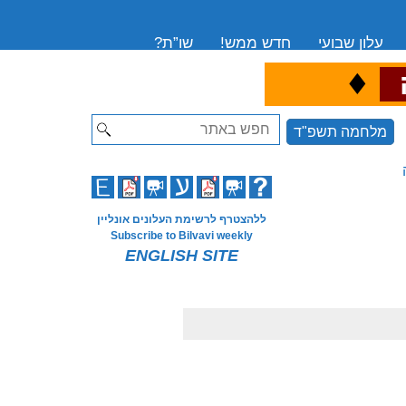
עלון שבועי
חדש ממש!
שו”ת?
♦
ה
Search
מלחמה תשפ"ד
ללהצטרף לרשימת העלונים אונליין
Subscribe to Bilvavi weekly
ENGLISH SITE