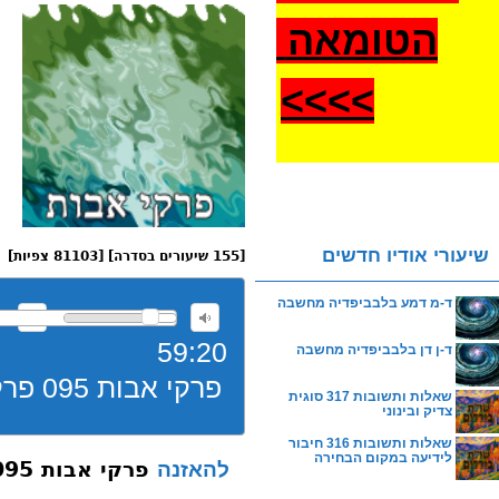
הטומאה
>
>>>
שיעורי אודיו חדשים
[155 שיעורים בסדרה] [81103 צפיות]
ד-מ דמע בלבביפדיה מחשבה
59:20
ד-ן דן בלבביפדיה מחשבה
פרקי אבות 095 פרק א משנה ז שכן רע
שאלות ותשובות 317 סוגית
צדיק ובינוני
שאלות ותשובות 316 חיבור
לידיעה במקום הבחירה
פרקי אבות 095 פרק א משנה ז שכן רע
להאזנה