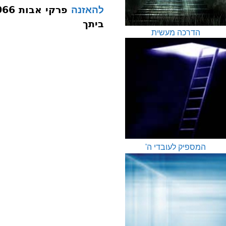
להאזנה
ביתך
הדרכה מעשית
המספיק לעובדי ה'