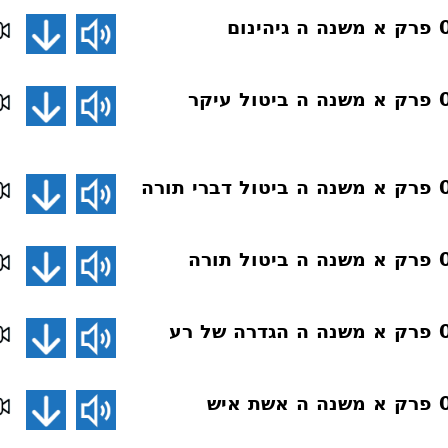
פרקי אבות 076 פרק א משנה ה ביטול עיקר