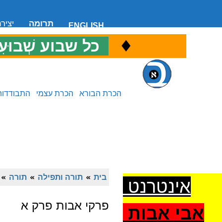
תרומה
יציר
ENGLISH
♦
כ
כל שבוע שְׁבוּעִ
הכרת הבורא
הכרת עצמי
התבודדות
בית
»
תורה ותפילה
»
תורה
»
אינטרנט
פרקי אבות פרק א
אבי אבות