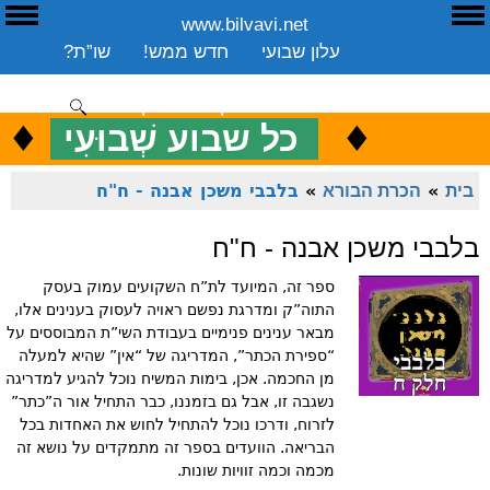
www.bilvavi.net
ע
E
עלון שבועי
חדש ממש!
שו”ת?
ארכיון
ספרים
שיעורים שבועי
תרומה
יצירת קשר
סקירה כללית
♦
.
♦
כ
כל שבוע שְׁבוּעִי
ENGLISH
בית
»
הכרת הבורא
»
בלבבי משכן אבנה - ח"ח
בלבבי משכן אבנה - ח"ח
ספר זה, המיועד לת”ח השקועים עמוק בעסק
התוה”ק ומדרגת נפשם ראויה לעסוק בענינים אלו,
מבאר ענינים פנימיים בעבודת השי”ת המבוססים על
“ספירת הכתר”, המדריגה של “אין” שהיא למעלה
מן החכמה. אכן, בימות המשיח נוכל להגיע למדריגה
נשגבה זו, אבל גם בזמננו, כבר התחיל אור ה”כתר”
לזרוח, ודרכו נוכל להתחיל לחוש את האחדות בכל
הבריאה. הוועדים בספר זה מתמקדים על נושא זה
מכמה וכמה זוויות שונות.