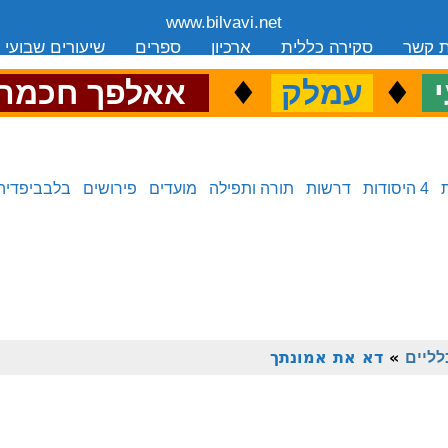
www.bilvavi.net
ת קשר
סקירה כללית
ארכיון
ספרים
שיעורים שבועי
.
♦
.
♦
.
י
עמלק
אאלפך חכמה
4 היסודות
דרשות
תורה ותפילה
מועדים
פירושים
בלבביפדיה
לליים
»
דא את אמונתך