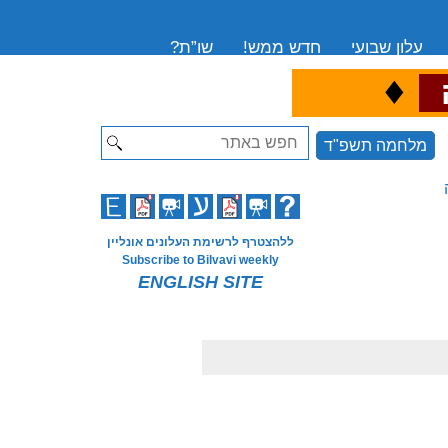
עלון שבועי
חדש ממש!
שו”ת?
♦
ה
Search
מלחמה תשפ"ד
ללהצטרף לרשימת העלונים אונליין
Subscribe to Bilvavi weekly
ENGLISH SITE