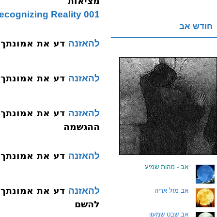
מציאות
001 Emunah Is Recognizing Reality
חודש אב
דע את אמונתך 002 היסוד הראשו
להאזנה
דע את אמונתך 003 היסוד השני אחדות הש
להאזנה
להאזנה
ההגשמה
דע את אמונתך 005 היסוד הרביעי הקדמו
להאזנה
.
אב - מהות שמיע
להאזנה
.
אב מזל אריה
להשם
.
אב שבט שמעון