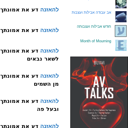
דע את אמונתך 007 היסוד הששי נבוא
להאזנה
.
אב עבודה אבילות ועצבות
.
חודש אבילות ועצבותה
דע את אמונתך 008 היסוד השביעי נבואת מש
להאזנה
Month of Mourning
.
להאזנה
לשאר נבאים
להאזנה
מן השמים
להאזנה
ובעל פה
להאזנה