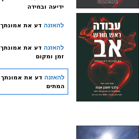
ידיעה ובחידה
דע את אמונתך 013 היסוד האחד עשר שכר ועונ
להאזנה
להאזנה
זמן ומקום
להאזנה
המתים