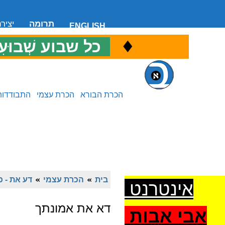
תרומה
יציר
ENGLISH
♦
כ
כל שבוע שְׁבוּעִ
הכרת הבורא
הכרת עצמי
התבודדות
בית
»
הכרת עצמי
»
דע את - כ
אינטרנט
דא את אמונתך
אבי אבות