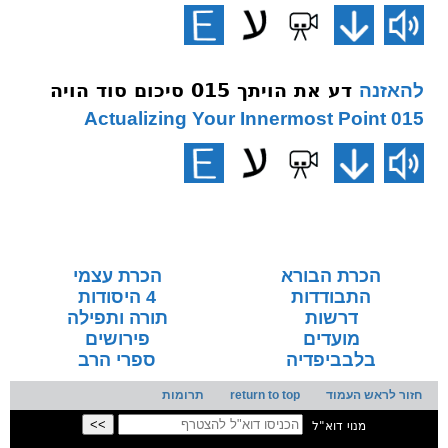
דע את הויתך 015 סיכום סוד הויה
להאזנה
015 Actualizing Your Innermost Point
הכרת הבורא
הכרת עצמי
התבודדות
4 היסודות
דרשות
תורה ותפילה
מועדים
פירושים
בלבביפדיה
ספרי הרב
חזור לראש העמוד
return to top
תרומות
מנוי דוא"ל