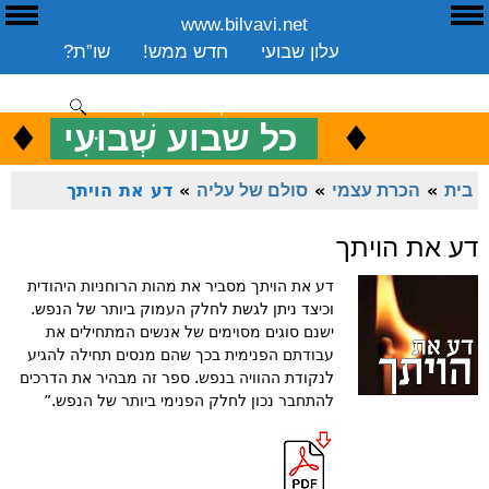
www.bilvavi.net
ע
E
עלון שבועי
חדש ממש!
שו”ת?
ארכיון
ספרים
שיעורים שבועי
תרומה
יצירת קשר
סקירה כללית
♦
.
♦
כ
כל שבוע שְׁבוּעִי
ENGLISH
בית
»
הכרת עצמי
»
סולם של עליה
»
דע את הויתך
דע את הויתך
דע את הויתך מסביר את מהות הרוחניות היהודית
וכיצד ניתן לגשת לחלק העמוק ביותר של הנפש.
ישנם סוגים מסוימים של אנשים המתחילים את
עבודתם הפנימית בכך שהם מנסים תחילה להגיע
לנקודת ההוויה בנפש. ספר זה מבהיר את הדרכים
להתחבר נכון לחלק הפנימי ביותר של הנפש.”