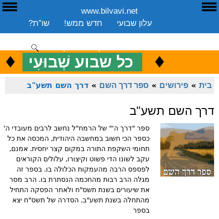
www.bilvavi.net
ע
E
עלון שבועי
חדש ממש!
שו”ת?
ארכיון
ספרים
שיעורים שבועי
תרומה
יצירת קשר
סקירה כללית
♦
.
♦
כ
כל שבוע שְׁבוּעִי
ENGLISH
בית
»
פירושים
»
ספר דרך השם
»
דרך השם תשע"ב
דרך השם תשע"ב
ספר "דרך ה'" של הרמח"ל נחשב לרבים מעובדי ה'
כספר הכי חשוב במחשבה היהודית, המכסה את כל
תחומי השקפת התורה במקום קצר יחסית. אמנם,
עקב לשונו הדי פשוט וקיצורו, עלולים הקוראים
לפספס הרבה מהעמקות הכלולה בו. בספר זה
מגלה הרב רבות מהחכמה הנסתרת בו. הרב מסר
את שיעורים בשנת תשס"ח ולאחר הפסקה התחיל
מהתחלה בשנת תשע"ב. הסדרה של תשס"ח יצא
בספר