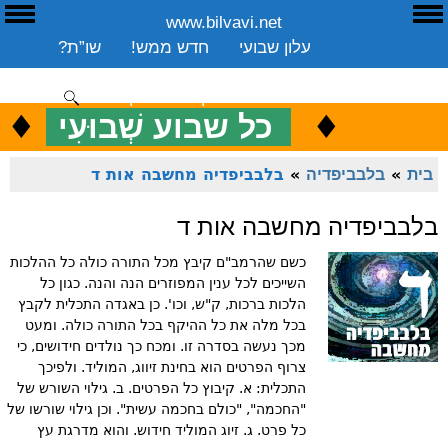
www.bilvavi.net
ע
E
עלון שבועי
חדש ממש!
שו”ת?
ארכיון
ספרים
שיעורים שבועי
תרומה
יצירת קשר
סקירה כללית
♦
.
♦
כ
כל שבוע שְׁבוּעִי
ENGLISH
בית
»
בלבביפדיה
»
בלבביפדיה מחשבה אות ד
בלבביפדיה מחשבה אות ד
כשם שהרמב"ם קיבץ מכל התורה כולה כל ההלכות
השייכים לכל ענין המפוזרים הנה והנה. כגון כל
הלכות ברכות, ק"ש, וכו'. כן באגדה התכלית לקבץ
בכל מלה את כל ההיקף בכל התורה כולה. ומעט
מכך נעשה בסדרה זו. ומכח כך נולדים חידושים, כי
צרוף הפרטים הוא בחינת זיווג, המוליד. ולפיכך
התכלית: א. קיבוץ כל הפרטים. ב. גילוי השורש של
"החכמה", "כולם בחכמה עשית". וכן גילוי שורשו של
כל פרט. ג. זיוג המוליד חידוש. והוא מדרגת עץ