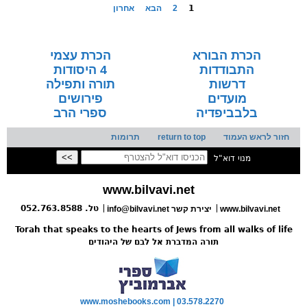
1
2
הבא
אחרון
הכרת הבורא
הכרת עצמי
התבודדות
4 היסודות
דרשות
תורה ותפילה
מועדים
פירושים
בלבביפדיה
ספרי הרב
חזור לראש העמוד
return to top
תרומות
מנוי דוא"ל
www.bilvavi.net
טל. 052.763.8588
www.bilvavi.net
יצירת קשר
info@bilvavi.net
Torah that speaks to the hearts of Jews from all walks of life
תורה המדברת אל לבם של היהודים
www.moshebooks.com | 03.578.2270