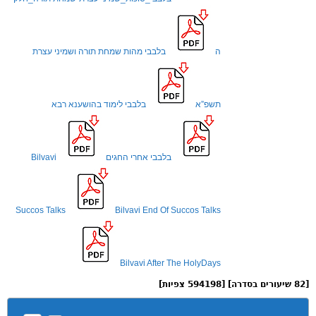
ה
בלבבי מהות שמחת תורה ושמיני עצרת
תשפ”א
בלבבי לימוד בהושענא רבא
בלבבי אחרי החגים
Bilvavi
Succos Talks
Bilvavi End Of Succos Talks
Bilvavi After The HolyDays
[82 שיעורים בסדרה] [594198 צפיות]