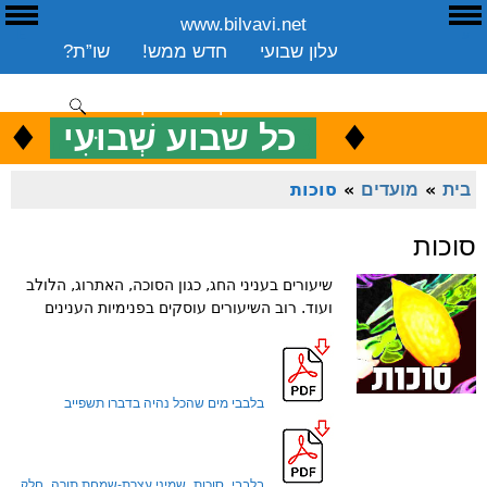
www.bilvavi.net
ע
E
עלון שבועי
חדש ממש!
שו”ת?
ארכיון
ספרים
שיעורים שבועי
תרומה
יצירת קשר
סקירה כללית
♦
.
♦
כ
כל שבוע שְׁבוּעִי
ENGLISH
בית
»
מועדים
»
סוכות
סוכות
שיעורים בעניני החג, כגון הסוכה, האתרוג, הלולב
ועוד. רוב השיעורים עוסקים בפנימיות הענינים
בלבבי מים שהכל נהיה בדברו תשפייב
בלבבי_סוכות_שמיני עצרת-שמחת תורה_חלק