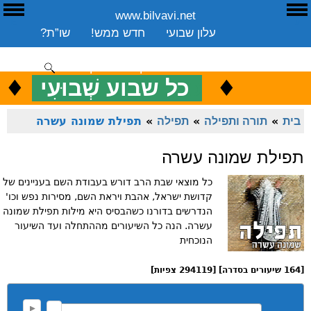
www.bilvavi.net
ע
E
עלון שבועי
חדש ממש!
שו”ת?
ארכיון
ספרים
שיעורים שבועי
תרומה
יצירת קשר
סקירה כללית
♦
.
♦
כ
כל שבוע שְׁבוּעִי
ENGLISH
בית
»
תורה ותפילה
»
תפילה
»
תפילת שמונה עשרה
תפילת שמונה עשרה
כל מוצאי שבת הרב דורש בעבודת השם בעניינים של
קדושת ישראל, אהבת ויראת השם, מסירות נפש וכו'
הנדרשים בדורנו כשהבסיס היא מילות תפילת שמונה
עשרה. הנה כל השיעורים מההתחלה ועד השיעור
הנוכחית
[164 שיעורים בסדרה] [294119 צפיות]