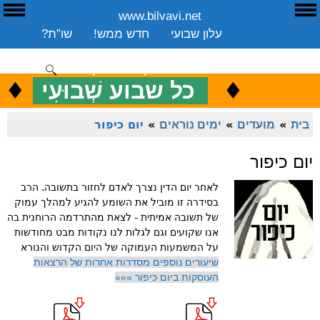
www.bilvavi.net
ע
E
עלון שבועי
חדש ממש!
שו”ת?
ארכיון
ספרים
שיעורים שבועי
תרומה
יצירת קשר
סקירה כללית
♦
.
♦
כ
כל שבוע שְׁבוּעִי
ENGLISH
בית
»
מועדים
»
ימים נוראים
»
יום כיפור
יום כיפור
לאחר יום הדין נצרך לאדם לחזור בתשובה. הרב
בסידרה זו מוביל את השומע להגיע למהלך עמוק
של תשובה אמיתית - לצאת מהתרדמה הרוחנית בה
אנו שקועים וגם לגלות לנו נקודות מבט מחודשות
על המשמעות העמוקה של היום הקדוש והנורא
שיעורים נוספים מסדרות אחרות של הרצאות
העוסקות ביום כיפור »»»