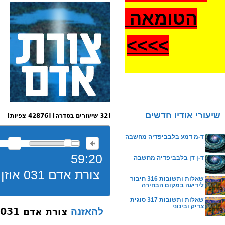
הטומאה
>
>>>
שיעורי אודיו חדשים
[32 שיעורים בסדרה] [42876 צפיות]
ד-מ דמע בלבביפדיה מחשבה
59:20
ד-ן דן בלבביפדיה מחשבה
צורת אדם 031 אוזן נקב שבאוזן
שאלות ותשובות 316 חיבור
לידיעה במקום הבחירה
שאלות ותשובות 317 סוגית
צדיק ובינוני
צורת אדם 031 אוזן נקב שבאוזן
להאזנה