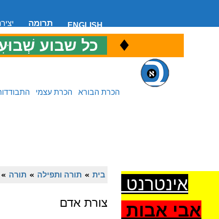
תרומה
יציר
ENGLISH
♦
כ
כל שבוע שְׁבוּעִ
הכרת הבורא
הכרת עצמי
התבודדות
בית
»
תורה ותפילה
»
תורה
»
אינטרנט
צורת אדם
אבי אבות