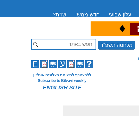
עלון שבועי
חדש ממש!
שו”ת?
♦
ה
Search
מלחמה תשפ"ד
ללהצטרף לרשימת העלונים אונליין
Subscribe to Bilvavi weekly
ENGLISH SITE