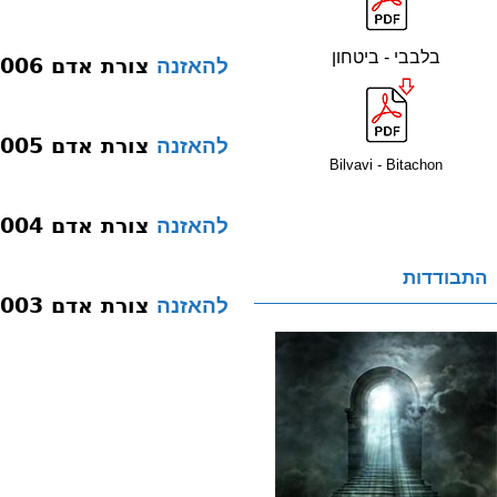
בלבבי - ביטחון
צורת אדם 006 מח בינה
להאזנה
צורת אדם 005 מח חכמה
להאזנה
Bilvavi - Bitachon
צורת אדם 004 אופני שורשי צורות המחשבה
להאזנה
התבודדות
צורת אדם 003 גולגלת-חלל-אויר-מוחין
להאזנה