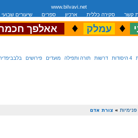
www.bilvavi.net
ת קשר
סקירה כללית
ארכיון
ספרים
שיעורים שבועי
.
♦
.
♦
.
י
עמלק
אאלפך חכמה
4 היסודות
דרשות
תורה ותפילה
מועדים
פירושים
בלבביפדיה
פנימיות
»
צורת אדם