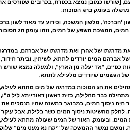
, [שורשו כמובן נמצא בכפרת, בכרובים שפורסים את
מתגלה בעומק בחג הסוכות.
שון 'הברכה', מלשון המשכה, וכידוע עד מאוד לשון ב
המים, המשכת השפע של המים, וזהו עומק חג הסוכות
נו את מדרגתו של אהרן ואת מדרגתו של אברהם, במדרג
 של אברהם המים יורדים לתתא, לשיתין. וביתר חידוד,
ת כפיים, "אד יעלה מן הארץ", ולמעלה נמצא שורש ה
ל הגשמים שיורדים מלעילא לתתא.
תחילים את חג הסוכות במדרגה של מים מתתא לעילא
 מתחילה כבר מהלילה, כזית ראשון דאורייתא ליל ט"ו
קר היה ניסוך המים, כמבואר במשנה שהיו מנסכים את 
, לחלק מהשיטות ניסוך המים כשר בלילה, אבל עיקר ה
 המים. ובעומק, האור של המים שעולה מתתא לעילא,
ה, ומשם נמשך ההמשכה של "יקח נא מעט מים" שלוקח