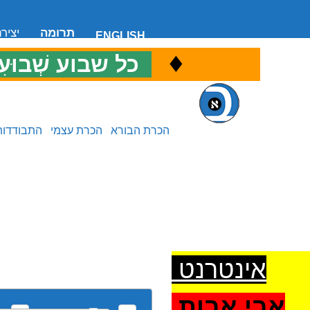
תרומה
יציר
ENGLISH
♦
כ
כל שבוע שְׁבוּעִ
הכרת הבורא
הכרת עצמי
התבודדות
אינטרנט
אבי אבות