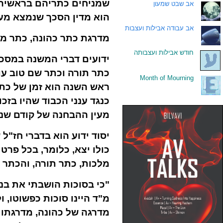
שמניחים כתריהם בראשיהם
.
אב שבט שמעון
הוא מדין הסכך שנמצא מע
.
אב עבודה אבילות ועצבות
מדרגת כתר כהונה, כתר מל
.
חודש אבילות ועצבותה
ידועים דברי המשנה במסכת 
כתר תורה וכתר שם טוב עו
Month of Mourning
.
ראש השנה הוא זמן של כתר 
כנגד ענני הכבוד שהיו בזכו
מעין ההבחנה של קודם שנב
יסוד ידוע הוא בדברי חז"ל
כולו יצא, כלומר, בכל פרט 
מלכות, כתר תורה, והכתר 
"כי בסוכות הושבתי את בני
מ"ד היינו סוכות כפשוטו, 
מדרגה של כהונה, מדרגתו ש