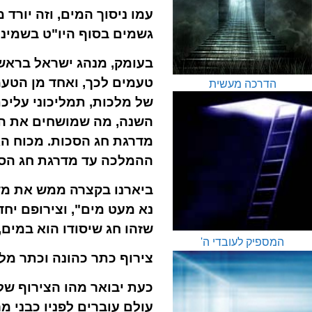
עמו ניסוך המים, וזה יורד
גשמים בסוף היו"ט בשמינ
בעומק, מנהג ישראל בראש 
טעמים לכך, ואחד מן הטע
הדרכה מעשית
של מלכות, תמליכוני עליכ
השנה, מה שמושחים את המ
מדרגת חג הסכות. מכוח ה
ההמלכה עד מדרגת חג הסו
ביארנו בקצרה ממש את מדר
נא מעט מים", וצירופם י
שזהו חג שיסודו הוא במים, 
המספיק לעובדי ה'
צירוף כתר כהונה וכתר מל
כעת יבואר מהו הצירוף ש
עולם עוברים לפניו כבני מר