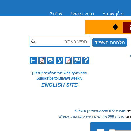
עלון שבועי
חדש ממש!
שו”ת?
♦
ה
Search
מלחמה תשפ"ד
ללהצטרף לרשימת העלונים אונליין
Subscribe to Bilvavi weekly
ENGLISH SITE
ה:
סוכות 072 הדר-אושפיזין תשפ”ה
רה:
סוכות 068 אור מים רקיע ק ברכות תשפ”ג