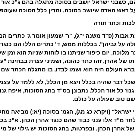
, כשבני ישראל יושבים בסוכה מתגלה בהם ג"כ אור 
ל ראש האדם שיושב בסוכה, ומדין כלל הסוכה שעוטפ
כות וכתר תורה
אבות (פ"ד משנה י"ג), "ר' שמעון אומר ג' כתרים הם
לה על גביהן". בכללות ממש, ד' כתרים הללו הם כנגד
מלוכה, יום כיפור שניתנו בו לוחות שניות הוא זמן ש
תו של אהרן, זהו כתר כהונה, ושמיני עצרת בבחינת "עצ
רא העולם היה הוא ושמו לבדו, בו מתגלה הכתר שם ט
 שכל דבר שהיה בכלל ויצא מן הכלל, לא ללמד על עצמ
גנוז כל אור הכלל. נתבונן בס"ד בחג הסוכות, איפה גנו
שם טוב שעולה על כולם.
 ישראל" (ויקרא כג מג), הגמ' בסוכה (יא:) מביאה מח
ולחד מ"ד אלו ענני כבוד שהם כנגד אהרן הכהן. א"כ ב
ל אהרן הכהן. ובפרטות, בחג הסוכות יש גילוי של מים