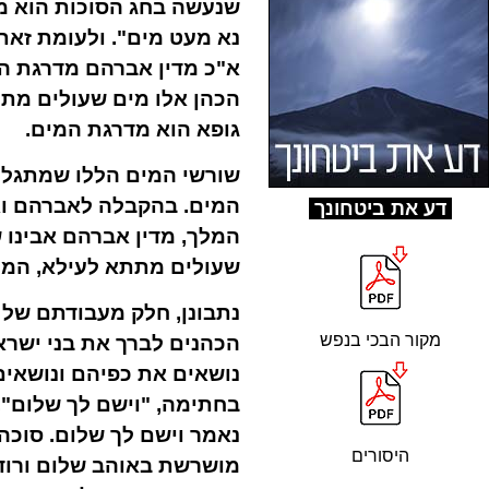
שנעשה בחג הסוכות הוא מי
נא מעט מים". ולעומת זאת
א"כ מדין אברהם מדרגת המ
הכהן אלו מים שעולים מתת
גופא הוא מדרגת המים.
שורשי המים הללו שמתגלי
המים. בהקבלה לאברהם וא
ד
ע את ביטחונך
המלך, מדין אברהם אבינו ש
שעולים מתתא לעילא, המי
נתבונן, חלק מעבודתם של ה
מקור הבכי בנפש
הכהנים לברך את בני ישרא
נושאים את כפיהם ונושאים
בחתימה, "וישם לך שלום",
נאמר וישם לך שלום. סוכה
היסורים
מושרשת באוהב שלום ורודף