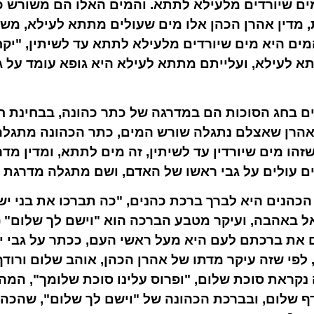
ם שיורדים מלעילא לתתא. והמים האלו הם משורש כו
, מדין אהרן הכהן אלו מים שעולים מתתא לעילא, משו
ים היא מים שיורדים מלעילא לתתא עד לשיתין, "יקח 
א לעילא, ועלייתם מתתא לעילא היא גופא עומד על גב
ם בחג הסוכות הם במדרגה של כתר כהונה, בבחינת 
הרן שאצלם נתגלה שורש המים, כתר הכהונה מתגלה
זהו מים שיורדין עד לשיתין, זה מים לתתא, ומדין מד
ם עולים על גבי ראשו של האדם, ושם מתגלה מדרגת 
כהנים היא לברך ברכת כהנים, "כה תברכו את בני ישר
ל באהבה, ועיקר מטבע הברכה הוא "וישם לך שלום" (
 את ברכתם לעם היא מעל ראשי העם, ככתר על גבי י
 לפי שזה עיקר מדתו של אהרן הכהן, אוהב שלום ורוד
 נקראת סוכת שלום, "ופרוס עלינו סוכת שלומך", המה
 שלום, ובברכת הכהונה של "וישם לך שלום", שהכהנ