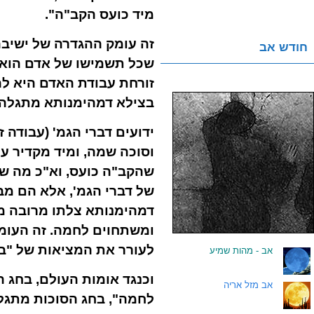
מיד כועס הקב"ה".
זה עומק ההגדרה של ישיב
חודש אב
שכל תשמישו של אדם הוא ע
זורחת עבודת האדם היא לה
בצילא דמהימנותא מתגלה 
ידועים דברי הגמ' (עבודה
וסוכה שמה, ומיד מקדיר ע
שהקב"ה כועס, וא"כ מה ש
של דברי הגמ', אלא הם מב
דמהימנותא צלתו מרובה מ
ומשתחוים לחמה. זה העומק
לעורר את המציאות של "בש
.
אב - מהות שמיע
וכנגד אומות העולם, בחג
.
אב מזל אריה
לחמה", בחג הסוכות מתגל