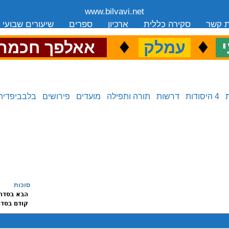
www.bilvavi.net
ת קשר
סקירה כללית
ארכיון
ספרים
שיעורים שבועי
.
♦
.
♦
.
י
עמלק
אאלפך חכמה
4 היסודות
דרשות
תורה ותפילה
מועדים
פירושים
בלבביפדיה
סוכות
הבא בסדר
קודם בסד