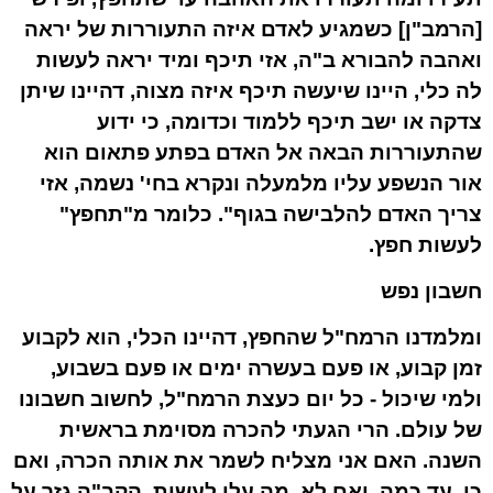
[הרמב"ן] כשמגיע לאדם איזה התעוררות של יראה
ואהבה להבורא ב"ה, אזי תיכף ומיד יראה לעשות
לה כלי, היינו שיעשה תיכף איזה מצוה, דהיינו שיתן
צדקה או ישב תיכף ללמוד וכדומה, כי ידוע
שהתעוררות הבאה אל האדם בפתע פתאום הוא
אור הנשפע עליו מלמעלה ונקרא בחי' נשמה, אזי
צריך האדם להלבישה בגוף". כלומר מ"תחפץ"
לעשות חפץ.
חשבון נפש
ומלמדנו הרמח"ל שהחפץ, דהיינו הכלי, הוא לקבוע
זמן קבוע, או פעם בעשרה ימים או פעם בשבוע,
ולמי שיכול - כל יום כעצת הרמח"ל, לחשוב חשבונו
של עולם. הרי הגעתי להכרה מסוימת בראשית
השנה. האם אני מצליח לשמר את אותה הכרה, ואם
כן, עד כמה, ואם לא, מה עלי לעשות. הקב"ה גזר על