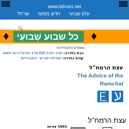
www.bilvavi.net
ע
E
עלון שבועי
חדש ממש!
שו”ת?
ארכיון
ספרים
שיעורים שבועי
תרומה
יצירת קשר
סקירה כללית
♦
.
♦
כ
כל שבוע שְׁבוּעִי
ENGLISH
נוספים התבודדות
הבא בסדרה:
פניני תורה 020 ארץ ישראל היום תשעו
קודם בסדרה:
מסילת ישרים - התבודדות
עצת הרמח"ל
The Advice of the
Ramchal
עצת הרמח"ל
הדפס
שלח דף במייל
5993 צפיות