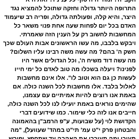
התרופה היותר גדולה וחזקה שתוכל להמציא נגד
היצר, והיא קלה, ופעולתה גדולה, ופריה רב שיעמוד
האדם בכל יום לפחות שעה אחת פנוי משאר כל
המחשבות לחשוב רק על הענין הזה שאמרתי.
ויבקש בלבבו, מה עשו הראשונים אבות העולם שכך
חשק ה' בהם? מה עשה משה רבינו עליו השלום?
מה עשה דוד משיח ה', וכל הגדולים אשר היו
לפנינו? ויעלה בשכלו מה טוב לאדם כל ימי חייו
לעשות כן גם הוא וטוב לו". אלו אינם מחשבות
לאלול בלבד. אלו מחשבות לכל השנה כולה. אם
באמת אנו רוצים להיות אמיתיים עם עצמנו,
שהימים נוראים באמת יועילו לנו לכל השנה כולה,
חייבים אנו לזה כלי שימור. כמו שידועים דברי
הקדושת לוי (על שבועות, ע"פ הרמב"ן בהאמונה
והבטחון פרק י"ט עמ' תי"ט במהד' שעוועל), "מה
תעירו ומה תעוררו את האהבה עד שתחפץ, ופירש