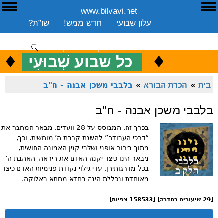
www.bilvavi.net
ע
E
עלון שבועי
חדש ממש!
שו”ת?
ארכיון
ספרים
שיעורים שבועי
תרומה
יצירת קשר
סקירה כללית
♦
.
♦
כ
כל שבוע שְׁבוּעִי
ENGLISH
בית
»
הכרת הבורא
»
בלבבי משכן אבנה - ח"ב
בלבבי משכן אבנה - ח"ב
בכרך זה, המבוסס על 28 וועדים, מבאר המחבר את
“דרכי העבודה” להשגת קרבת ה’ מוחשית. וכך,
מתוך בירור אופני ושלבי קנין האמונה החושית,
מבאר הינו כיצד יקנה האדם את היראה והאהבת ה’
בכל מדרגותיהן, עדי גילוי נקודת פנימיות האדם כיצד
מאוחדת ונכללת הינה בחדא מחתא באלוקה.
[29 שיעורים בסדרה] [158533 צפיות]