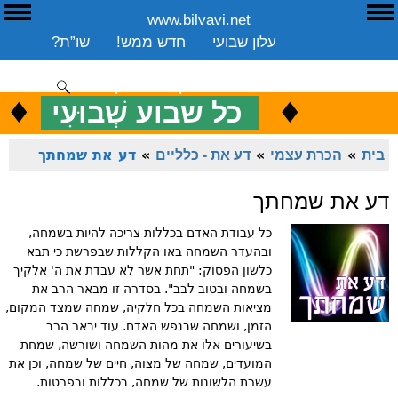
www.bilvavi.net
ע
E
עלון שבועי
חדש ממש!
שו”ת?
ארכיון
ספרים
שיעורים שבועי
תרומה
יצירת קשר
סקירה כללית
♦
.
♦
כ
כל שבוע שְׁבוּעִי
ENGLISH
בית
»
הכרת עצמי
»
דע את - כלליים
»
דע את שמחתך
דע את שמחתך
כל עבודת האדם בכללות צריכה להיות בשמחה,
ובהעדר השמחה באו הקללות שבפרשת כי תבא
כלשון הפסוק: "תחת אשר לא עבדת את ה' אלקיך
בשמחה ובטוב לבב". בסדרה זו מבאר הרב את
מציאות השמחה בכל חלקיה, שמחה שמצד המקום,
הזמן, ושמחה שבנפש האדם. עוד יבאר הרב
בשיעורים אלו את מהות השמחה ושורשה, שמחת
המועדים, שמחה של מצוה, חיים של שמחה, וכן את
עשרת הלשונות של שמחה, בכללות ובפרטות.