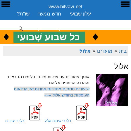
www.bilvavi.net
ע
E
עלון שבועי
חדש ממש!
שו”ת?
ארכיון
ספרים
שיעורים שבועי
תרומה
יצירת קשר
סקירה כללית
♦
.
♦
כ
כל שבוע שְׁבוּעִי
ENGLISH
בית
»
מועדים
»
אלול
אלול
אוסף שיעורים עם שייכות מיוחדת לימים הנוראים
וההכנה הרוחנית אליהם
שיעורים נוספים מסדרות אחרות של הרצאות
העוסקות בחודש אלול »»»
בלבבי שיחות אלול
בלבבי עבודת