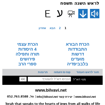
לראש השנה תשסח
1
2
הבא
אחרון
הכרת הבורא
הכרת עצמי
התבודדות
4 היסודות
דרשות
תורה ותפילה
מועדים
פירושים
בלבביפדיה
ספרי הרב
חזור לראש העמוד
return to top
תרומות
מנוי דוא"ל
www.bilvavi.net
טל. 052.763.8588
www.bilvavi.net
יצירת קשר
info@bilvavi.net
Torah that speaks to the hearts of Jews from all walks of life