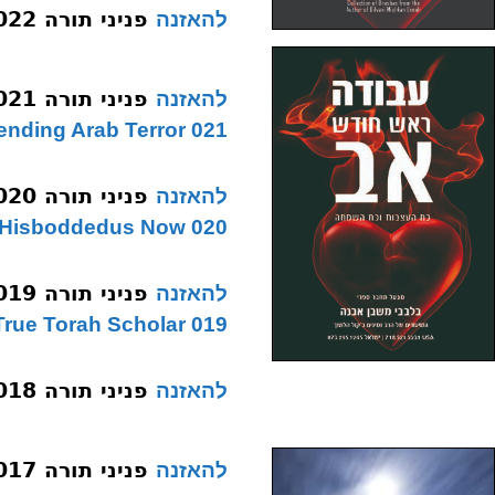
פניני תורה 022 עמוקה של גלות
להאזנה
פניני תורה 021 הבנה טרור ערבי תשעו
להאזנה
021 Comprehending Arab Terror
פניני תורה 020 ארץ ישראל היום תשעו
להאזנה
020 Hisboddedus Now
פניני תורה 019 תלמיד חכם
להאזנה
019 True Torah Scholar
פניני תורה 018 קול דממה דקה
להאזנה
פניני תורה 017 בני ברק=השטן
להאזנה