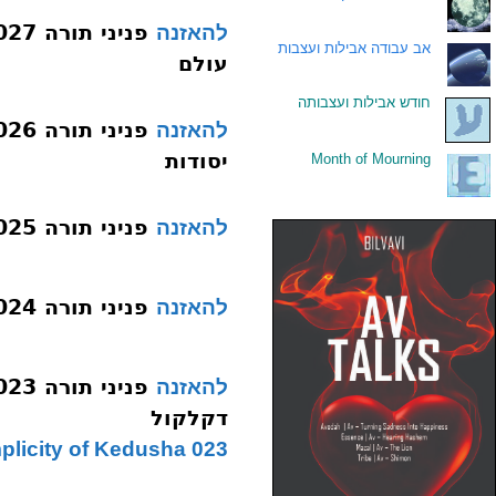
להאזנה
.
אב עבודה אבילות ועצבות
עולם
.
חודש אבילות ועצבותה
להאזנה
יסודות
Month of Mourning
.
פניני תורה 025 חייב לדבר על הרגשים
להאזנה
פניני תורה 024 בורח מרגשות
להאזנה
להאזנה
דקלקול
023 Simplicity of Kedusha