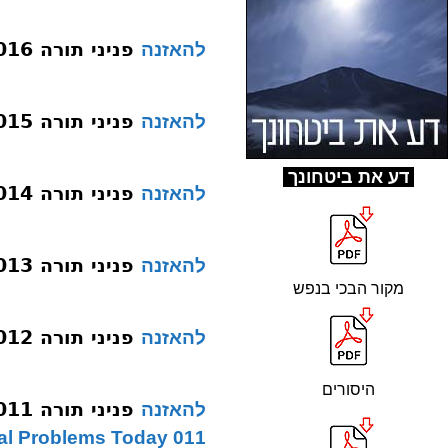
פניני תורה 016 התבודדות והתבוננות
להאזנה
פניני תורה 015 עמ הארץ באמונה
להאזנה
ד
ע את ביטחונך
פניני תורה 014 אמת
להאזנה
פניני תורה 013 אתה קדוש
להאזנה
מקור הבכי בנפש
פניני תורה 012 בנין בית לא יהודי
להאזנה
היסורים
פניני תורה 011 חולי נפש בדורנו
להאזנה
011 The Source of Emotional Problems Today