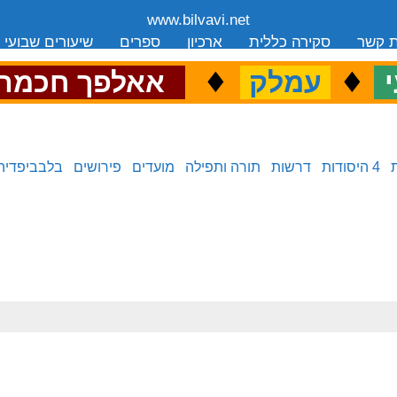
www.bilvavi.net
ת קשר
סקירה כללית
ארכיון
ספרים
שיעורים שבועי
.
♦
.
♦
.
י
עמלק
אאלפך חכמה
4 היסודות
דרשות
תורה ותפילה
מועדים
פירושים
בלבביפדיה