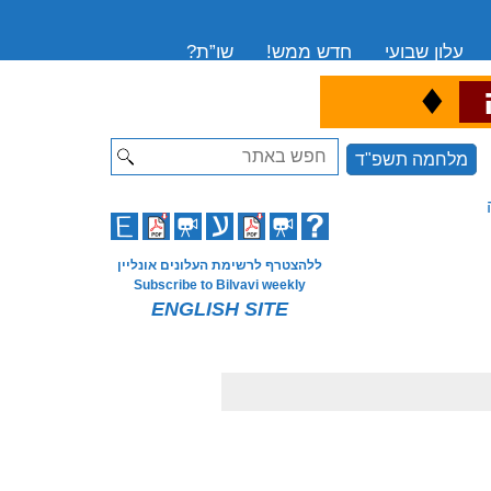
עלון שבועי
חדש ממש!
שו”ת?
♦
ה
Search
מלחמה תשפ"ד
ללהצטרף לרשימת העלונים אונליין
Subscribe to Bilvavi weekly
ENGLISH SITE