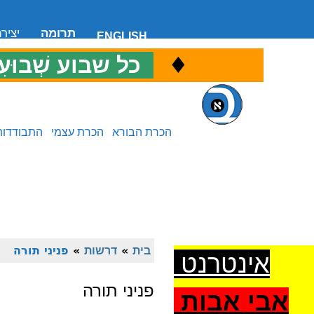
תרומה
יציר
ENGLISH
♦
כ
כל שבוע שְׁבוּעִ
הכרת הבורא
הכרת עצמי
התבודדות
בית
»
דרשות
»
פניני תורה
אינטרנט
פניני תורה
אבי אבות