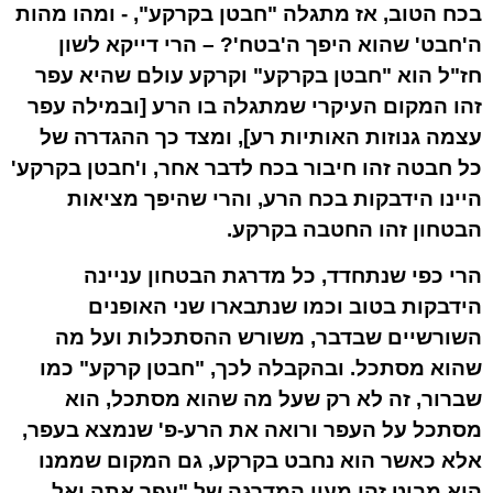
בכח הטוב, אז מתגלה "חבטן בקרקע", - ומהו מהות
ה'חבט' שהוא היפך ה'בטח'? – הרי דייקא לשון
חז"ל הוא "חבטן בקרקע" וקרקע עולם שהיא עפר
זהו המקום העיקרי שמתגלה בו הרע [ובמילה
עפר
עצמה גנוזות האותיות
רע
], ומצד כך ההגדרה של
כל חבטה זהו חיבור בכח לדבר אחר, ו'חבטן בקרקע'
היינו הידבקות בכח הרע, והרי שהיפך מציאות
הבטחון זהו החטבה בקרקע.
הרי כפי שנתחדד, כל מדרגת הבטחון עניינה
הידבקות בטוב וכמו שנתבארו שני האופנים
השורשיים שבדבר, משורש ההסתכלות ועל מה
שהוא מסתכל. ובהקבלה לכך, "חבטן קרקע" כמו
שברור, זה לא רק שעל מה שהוא מסתכל, הוא
מסתכל על העפר ורואה את ה
רע
-פ' שנמצא ב
עפר
,
אלא כאשר הוא נחבט בקרקע, גם המקום שממנו
הוא מביט זהו מעין המדרגה של "עפר אתה ואל