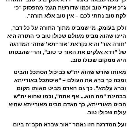
ג"כ איקרי טוב וכמו שדורשת הגמ' מהפסוק "כי
לקח טוב נתתי לכם – אין טוב אלא תורה".
ולכן בעומק, מי שמביט מתוך התורה על כל דבר,
היינו שהוא מביט מעולם שכולו טוב כי התורה היא
'תורה
אור
' והיא נקראת '
אור
ייתא' שזוהי המדרגה
של "וירא אלקים את ה
אור
כי טוב", והרי שהבטתו
היא ממקום שכולו טוב.
מאותו שורש שהוא ית"ש כביכול הסתכל והביט
ומכח כך ברא את העולם – "איסתכל באורייתא
וברא עלמא", כך גם האדם מביט מאותו מקום
בבחינת "מה הוא... אף אתה", וכמו שהוא ית"ש
הביט מאורייתא, כך האדם מביט מאורייתא שהיא
עולם שכולו טוב.
ועל המדרגה הזו נאמר "אור שברא הקב"ה ביום