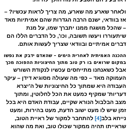
ולאחר שארע מה שארע, מה צריך לראות עכשיו? –
אז בוודאי, ישנם הרבה הגדרות שהם
אמיתיות מאד
– שהכל מושגח ממנו יתברך שמו, על מנת
שיתעוררו ויעשו תשובה, וכו', כל הדברים הללו הם
דברים אמיתיים
ובוודאי שצריך לעשות אותם
.
ההכנה האמיתית לאחרית הימים – שהאדם ידבק את נפשו
במקום שרואים בו רק טוב מתוך החיצוניות ההפוכה מכך
אבל כשאנחנו מתייחסים עכשיו לנקודת השורש
העמוקה מאד – כפי מה שעולה מסוגיא דידן – עיקר
העבודה היא שמתוך כל החיצוניות של ה'יצרא
דעריות' שמקיף כמעט את הכל לחלוטין, ומתוך
מצב הבלבול הנורא שקיים, עבודת האדם היא בכל
זמן שיש לו מעט ישוב הדעת, מעט בהירות, ומעט
נייחא בלב
[4]
להתחבר למקור של ראיית הטוב,
שראייתו תהיה ממקור שכולו טוב, ואת מה שהוא