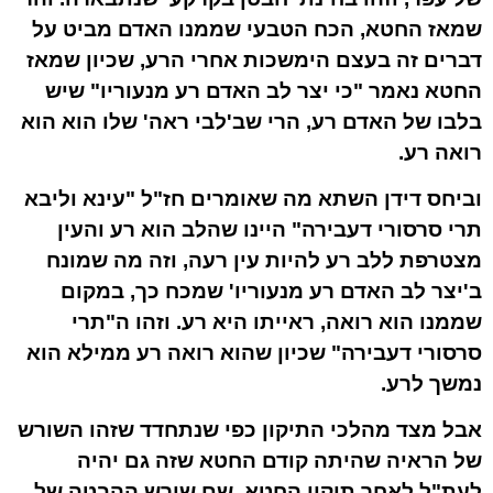
שמאז החטא, הכח הטבעי שממנו האדם מביט על
דברים זה בעצם הימשכות אחרי הרע, שכיון שמאז
החטא נאמר "כי יצר לב האדם רע מנעוריו" שיש
בלבו
של האדם רע, הרי שב'
לבי
ראה' שלו הוא הוא
רואה רע.
וביחס דידן השתא מה שאומרים חז"ל "עינא וליבא
תרי סרסורי דעבירה" היינו שהלב הוא רע והעין
מצטרפת ללב רע להיות עין רעה, וזה מה שמונח
ב'יצר לב האדם רע מנעוריו' שמכח כך, במקום
שממנו הוא רואה, ראייתו היא רע. וזהו ה"תרי
סרסורי דעבירה" שכיון שהוא רואה רע ממילא הוא
נמשך לרע.
אבל מצד מהלכי התיקון כפי שנתחדד שזהו השורש
של הראיה שהיתה קודם החטא שזה גם יהיה
לעת"ל לאחר תיקון החטא, שם שורש ההבטה של