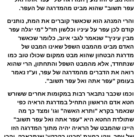
עפר תשוב" שהוא מביט מהמדרגה של העפר.
והרי המנהג הוא שכאשר קוברים את המת, נותנים
קודם לכן עפר על עיניו וכלשון חז"ל "מי יגלה עפר
מבין עיניך" שנאמר לגבי איוב, כלומר שכאשר
האדם מביט מהמבט השפל שאינו המבט של
מדרגת הבטחון שהוא מבט ממקום שכולו טוב כמו
שנתחדד, אלא מהמבט השפל והתחתון, הרי שהוא
רואה את הדברים מהמדרגה של עפר, וע"ז נאמר
בעומק "עפר אתה ואל עפר תשוב".
וכמו שכבר נתבאר רבות במקומות אחרים ששורש
חטא אדם הראשון התחיל במדרגת הראיה כפי
שנאמר בקרא "
ותרא
האשה" וגו' ומצד כך מה
שתולדת החטא היא "עפר אתה ואל עפר תשוב"
היינו שהמבט של הראיה יהיה מתוך המדרגה הזו
של עפר, וזהו בחינת 'חבטן בקרקע' שנתבארה. והרי