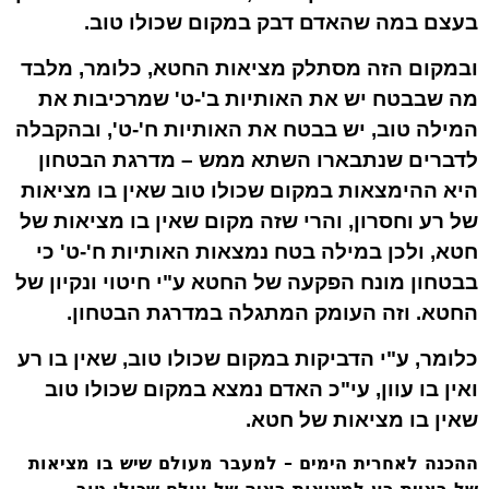
בעצם במה שהאדם דבק במקום שכולו טוב.
ובמקום הזה מסתלק מציאות החטא, כלומר, מלבד
מה שב
בט
ח יש את האותיות
ב'-ט'
שמרכיבות את
המילה
טוב
, יש בב
טח
את האותיות
ח'-ט'
, ובהקבלה
לדברים שנתבארו השתא ממש – מדרגת הבטחון
היא ההימצאות במקום שכולו טוב שאין בו מציאות
של רע וחסרון, והרי שזה מקום שאין בו מציאות של
חטא, ולכן במילה ב
טח
נמצאות האותיות
ח'-ט'
כי
בבטחון מונח הפקעה של ה
חטא
ע"י
חיטוי
ונקיון של
החטא. וזה העומק המתגלה במדרגת הבטחון.
כלומר, ע"י הדביקות במקום שכולו טוב, שאין בו רע
ואין בו עוון, עי"כ האדם נמצא במקום שכולו טוב
שאין בו מציאות של חטא.
ההכנה לאחרית הימים – למעבר מעולם שיש בו מציאות