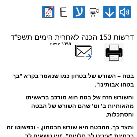
דרשות 153 הכנה לאחרית הימים תשפ”ד
הדפס
שלח דף במייל
3358 צפיות
בטח
– השורש של
בטחון
כמו שנאמר בקרא "בך
בטחו אבותינו".
והשורש הזה של
בטח
הוא מורכב בראשיתו
מהאותיות
ב'
ו
ט'
שהם השורש של
הבטה
והסתכלות.
ומצד כך, ההבטה היא שורש הבטחון, - וכפשוטו זה
בבחינת "עינינו לך תלויות", 'עין נושאים לך