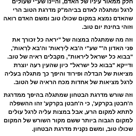
חלק ממאור עיניו של האדם, והיינו שע"י שעולים
לרגל ומתגלה לאדם בביהמ"ק מדרגת הטוב הרי
שהאדם נמצא במקום שכולו טוב ומשם האדם רואה
וזוהי בחינת יום
טוב
.
וזה מה שמתגלה במצוה של "יראה כל זכורך את
פני האדון ה'" שע"י ה'בא לֵירָאות' וה'בא לִרְאות',
"בבוא כל ישראל ליראות",
מקבלים ראיה של טוב
.
ודייקא "בבוא כל ישראל" כיון שהעין רעה יוצרת
מציאות של הבדלה ופירוד והיפך כך מתגלה בעליה
לרגל מציאות של אחדות מכח הראיה של הטוב.
וזה שורש מדרגת הבטחון שמתגלה בהיפך ממדרגת
ה'חבטן בקרקע', כי ה'חבטן בקרקע' זהו ההשפלה
לתתא למקום הרע, אבל במצות עליה לרגל
עולים
למקום הגבוה ביותר
ששם מקור השורש של המקום
שכולו טוב, ומשם נקנית מדרגת הבטחון.