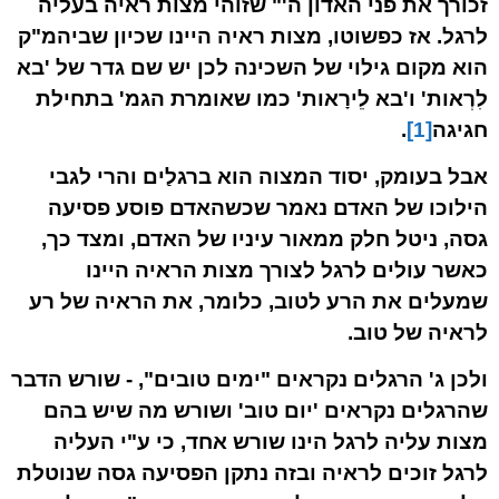
זכורך את פני האדון ה'" שזוהי מצות ראיה בעליה
לרגל. אז כפשוטו, מצות ראיה היינו שכיון שביהמ"ק
הוא מקום גילוי של השכינה לכן יש שם גדר של 'בא
לִרְאות' ו'בא לֵירָאות' כמו שאומרת הגמ' בתחילת
חגיגה
[1]
.
אבל בעומק, יסוד המצוה הוא ברגלַים והרי לגבי
הילוכו של האדם נאמר שכשהאדם פוסע פסיעה
גסה, ניטל חלק ממאור עיניו של האדם, ומצד כך,
כאשר עולים לרגל לצורך מצות הראיה היינו
שמעלים את הרע לטוב, כלומר, את הראיה של רע
לראיה של טוב.
ולכן ג' הרגלים נקראים "ימים
טובים
", - שורש הדבר
שהרגלים נקראים 'יום טוב' ושורש מה שיש בהם
מצות עליה לרגל הינו שורש אחד, כי ע"י העליה
לרגל זוכים לראיה ובזה נתקן הפסיעה גסה שנוטלת