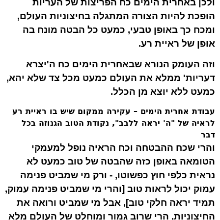
ולכן באחרית הימים כח הפריצות של העריות
הופכת להיות הצורה המתגלה בחיצוניות העולם,
ומכח כך באופן טבעי, כמעט כל הבטה מונח בה
אופן של ראיית רע.
וזה העומק הנורא שבאחרית הימים כח ה'יצרא
דעריות' ממלא את העולם כמעט מכל צד שלא יהא,
כמעט ללא יוצא מן הכלל
.
עבודת אחרית הימים – עקירה ממקום שיש בו ראיית רע
לראיה של "ה' יראה ללבב", נקודת הטוב הגנוזה בכל
דבר
והרי שכח ההבטחה וכח הראיה נופל למעמקי
הטומאה באופן כזה שהבטה של טוב כמעט לא
נראית כלפי חוץ כפשוטו, - ורק מי שמביט פנימה
עמוק יכול לראות טוב [והרי מי שמביט פנימה עמוק,
תמיד יראה חלקי טוב], אבל מי שמביט ורואה את
החיצוניות, הרי ש
רוב גמור ומוחלט
של העולם מלא