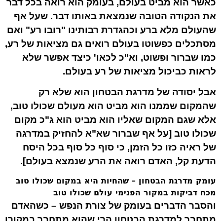
כאשר הוא מביט בעולם, בעומק הוא רואה בכל דבר
את הנקודה הטובה שנמצאת באותו דבר. שעל אף
שהעולם מלא ברע וכהגדרת רבותינו "רובו רע" ואם
מסתכלים כפשוטו בעולם רואים גם מציאות של רע,
כמו שברור ופשוט, וא"כ לכאו' כיצד אפשר שלא
לראות כביכול מציאות של רע בעולם.
אבל יסודה של מדרגת הבטחון הוא שלא רק
שהמקום ש
ממנו
הוא מביט הוא מעולם שכולו טוב,
אלא שגם המקום ש
אליו
הוא מביט הוא ג"כ מקום
שכולו טוב [על אף שברור שא"א להחזיק במדרגה
של ראיה כזו כל הזמן, כי סוף כל סוף בכל היסח
הדעת קל, האדם רואה את הרע שנמצא בעולם].
עומק מדרגת הבטחון – שהחיות היא במקום שכולו טוב
מכח דביקות במקור הפנימי עולם שכולו טוב
והסבר הדברים בעומק של צורת הנפש – כשהאדם
מתחבר למדרגת הבטחון הרי שהוא מתחבר במקורו