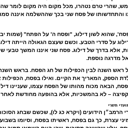
ש, שהרי טרם נטהרו, מכל מקום היה מקום לומר ש
ו והתחדשותו של פסח שני בכך שההשלמה איננה סמוכ
ח', שהוא לשון דילוג, "ופסח ה' על הפתח" (שמות יב
לוג על סדרי הטבע. וכשם שעצם הגאולה הייתה דילו
ת, אלא בדרך של דילוג. פסח שני איננו המשך טבעי ש
ל מדרגה נוספת.
ל ראש השנה לבין הכפילות של חג הפסח. בראש השנה 
ת הספק, המאריך את הקיים. ואילו בפסח, הכפילות א
סח, הבאה מכוח מהותו של הפסח עצמו, שעניינו דילו
בקפיצה – לא בהמשכיות, אלא בהופעה מחודשת לאחר ז
ועדי תשרי
י הרמב״ן הידועים (ויקרא כג לו), שכשם שבחג הסוכ
יני עצרת, כך גם בפסח, ראשיתו בפסח, וסיומו בשבוע