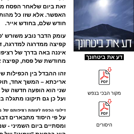
זאת ביום שלאחר הפסח ממ
האפשר. אלא שזו כל מהות
חודש שלם, בחודש אייר.
עומק הדבר נובע משורש 'פס
קפיצה ממדרגה למדרגה, די
איננה באה בדרך של רציפו
ד
ע את ביטחונך
מחודשת של פסח, קפיצה א
זהו ההבדל בין הכפילות ש
אריכתא – המשך אחד, תולד
שני הוא הופעה חדשה של פ
מקור הבכי בנפש
ועל כן גם תיקונו מתגלה 
דילוגי הפסח לעומת רציפותם של מ
על פי היסוד מתבארים דבר
היסורים
ומסתיים ביום השמיני - שמ