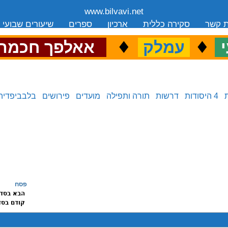
www.bilvavi.net
ת קשר
סקירה כללית
ארכיון
ספרים
שיעורים שבועי
.
♦
.
♦
.
י
עמלק
אאלפך חכמה
4 היסודות
דרשות
תורה ותפילה
מועדים
פירושים
בלבביפדיה
פסח
הבא בסד
קודם בסד