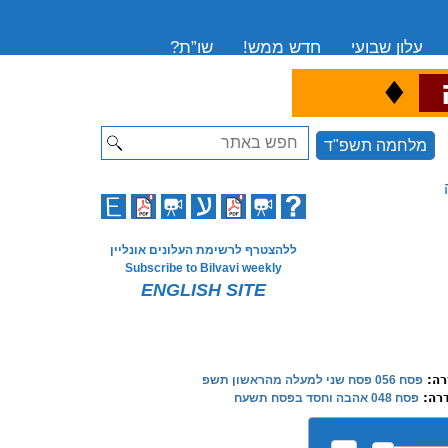
עלון שבועי
חדש ממש!
שו”ת?
♦
ה
Search
מלחמה תשפ"ד
ללהצטרף לרשימת העלונים אונליין
Subscribe to Bilvavi weekly
ENGLISH SITE
רה:
פסח 056 פסח שני למעלה מהראשון תשפ
רה:
פסח 048 אהבה וחסד בפסח תשעח