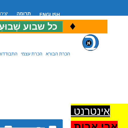
תרומה
יציר
ENGLISH
♦
כ
כל שבוע שְׁבוּעִ
הכרת הבורא
הכרת עצמי
התבודדות
אינטרנט
אבי אבות