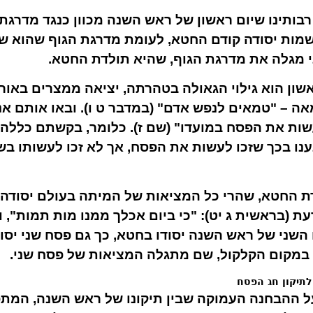
רבותינו שיום ראשון של ראש השנה מכוון כנגד מדרגת 
מות יסודה קודם החטא, לעומת מדרגת הגוף שהוא שו
י מגלה את מדרגת הגוף, שהיא תולדת החטא.
שון הוא גילוי הגאולה בטהרתה, יציאה ממצרים באור 
אה – "טמאים לנפש אדם" (במדבר ט ו). ובאו אותם 
שות את הפסח במועדו" (שם ז). כלומר, בקשתם כללה ש
ענו בכך שזכו לעשות את הפסח, אך לא זכו לעשותו בשל
 החטא, שהרי כל המציאות של המיתה בעולם יסודה 
 (בראשית ג יט): "כי ביום אכלך ממנו מות תמות", וכן
 השני של ראש השנה יסודו בחטא, כך גם פסח שני יס
 במקום הקלקול, שם מתגלה המציאות של פסח שני.
לתיקון חג הפסח
על ההבחנה העמוקה שבין תיקונו של ראש השנה, המתפש