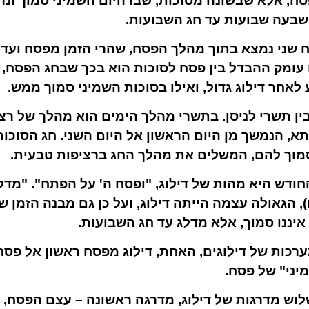
סח, אלא שבשונה מסוכות, שבו היום השמיני סמוך ונר
שבעה שבועות עד חג השבועות.
 שני נמצא בתוך מהלך הפסח, שהרי הזמן מפסח ועד 
עומק ההבדל בין פסח לסוכות הוא בכך שבחג הפסח, ה
לאחר דילוג גדול, ואילו בסוכות השמיני סמוך ממש.
בין תשרי לניסן. בתשרי מהלך הימים הוא מהלך של ר
תא, הנמשך מן היום הראשון אל היום השני. חג הסוכו
מוך להם, המשלים את מהלך החג ברציפות טבעית.
החודש היא מהות של דילוג, "ופסח ה' על הפתח". "מד
, הגאולה עצמה הייתה דילוג, ועל כן גם מבנה הזמן של
איננו סמוך, אלא מדלג עד חג השבועות.
רכות של דילוגים, האחת, דילוג מפסח ראשון אל פסח 
יני" של פסח.
וש מדרגות של דילוג, מדרגה ראשונה – עצם הפסח, ש