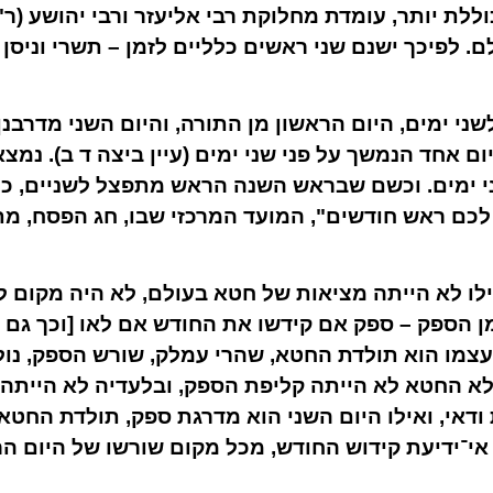
ללת יותר, עומדת מחלוקת רבי אליעזר ורבי יהושע (ר"
ם. לפיכך ישנם שני ראשים כלליים לזמן – תשרי וניס
ני ימים, היום הראשון מן התורה, והיום השני מדרבנ
ם אחד הנמשך על פני שני ימים (עיין ביצה ד ב). נמצ
 ימים. וכשם שבראש השנה הראש מתפצל לשניים, כך 
 לכם ראש חודשים", המועד המרכזי שבו, חג הפסח, מת
לו לא הייתה מציאות של חטא בעולם, לא היה מקום ל
 מן הספק – ספק אם קידשו את החודש אם לאו [וכך ג
 עצמו הוא תולדת החטא, שהרי עמלק, שורש הספק, נול
לא החטא לא הייתה קליפת הספק, ובלעדיה לא הייתה 
דאי, ואילו היום השני הוא מדרגת ספק, תולדת החטא.
־ידיעת קידוש החודש, מכל מקום שורשו של היום הרא