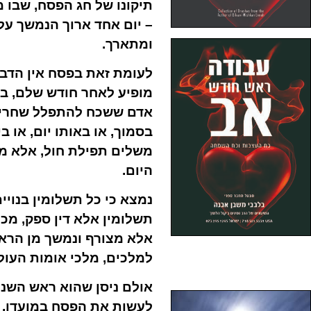
תיקונו של חג הפסח, שבו 
– יום אחד ארוך הנמשך על 
ומתארך.
לעומת זאת בפסח אין הדבר 
מופיע לאחר חודש שלם, בח
אדם ששכח להתפלל שחרית
בסמוך, או באותו יום, או
משלים תפילת חול, אלא מ
היום.
נמצא כי כל תשלומין בנויי
תשלומין אלא דין ספק, מכל
אלא מצורף ונמשך מן הראש
למלכים, מלכי אומות העול
אולם ניסן שהוא ראש השנה
לעשות את הפסח במועדו, ה