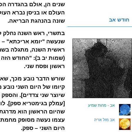
שנים הן, אולם בהגדרה הכו
העולם או בניסן נברא העול
חודש אב
שונה בהנהגת הבריאה.
בתשרי, ראש השנה נחלק לש
שנעשה "יומא אריכתא" – יו
ראשית השנה, מתגלה בשני
(שמות יב ב): "החודש הזה
ראשון ופסח שני.
שורש הדבר נובע מכך, שאי
קיומו של היום השני נובע
שיוצר שני צדדים]. והספק
[עמלק בגימטריא ספק]. לו
.
אב - מהות שמיע
שהיום הראשון הוא מדרגת ו
עצמו נעשה מסופק מחמת אי
.
אב מזל אריה
היום השני – ספק.