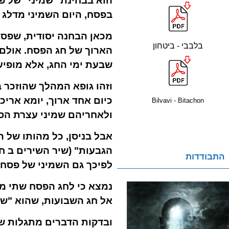
הוא בבחינת "שמיני" של פ
בפסח, היום השמיני מדלג 
מכאן הבחנה יסודית, שפסח
בלבבי - ביטחון
הארוך של חג הפסח. אולם 
שבעת ימי החג, אלא מופיע 
וזהו גופא המהלך שהוזכר 
כיום אחד ארוך, יומא אריכ
Bilvavi - Bitachon
ולאחריהם שמיני עצרת הס
אבל בניסן, כל מהותו של 
הגבעות" (שיר השירים ב ח)
התבודדות
לפיכך גם השמיני של פסח 
נמצא כי לחג הפסח שתי מע
אל חג השבועות, שהוא "שמ
ובדקות הדברים מתגלות של