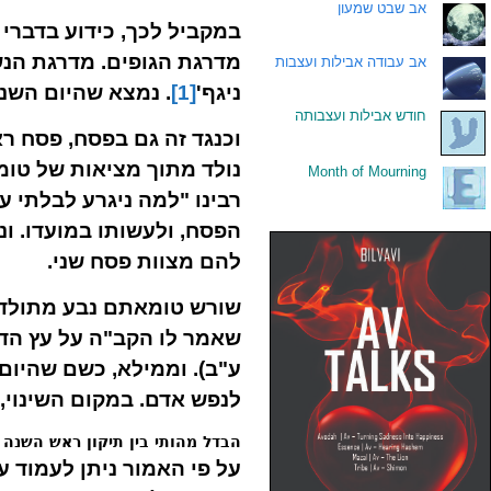
.
אב שבט שמעון
במקביל לכך, כידוע בדברי 
מדרגת הגופים. מדרגת הנש
.
אב עבודה אבילות ועצבות
ניגף'
[1]
. נמצא שהיום השנ
.
חודש אבילות ועצבותה
וכנגד זה גם בפסח, פסח רא
נולד מתוך מציאות של טומ
Month of Mourning
.
רבינו "למה ניגרע לבלתי ע
הפסח, ולעשותו במועדו. ונ
להם מצוות פסח שני.
שורש טומאתם נבע מתולדת
שאמר לו הקב"ה על עץ הדעת
ע"ב). וממילא, כשם שהיום
לנפש אדם. במקום השינוי,
הבדל מהותי בין תיקון ראש השנה 
על פי האמור ניתן לעמוד 