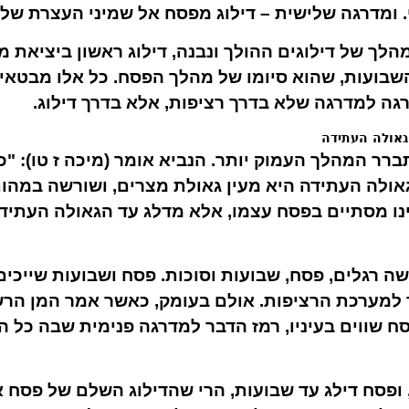
. ומדרגה שלישית – דילוג מפסח אל שמיני העצרת שלו
הלך של דילוגים ההולך ונבנה, דילוג ראשון ביציאת מצ
השבועות, שהוא סיומו של מהלך הפסח. כל אלו מבטא
גה למדרגה שלא בדרך רציפות, אלא בדרך דילוג.
גאולה העתידה
ברר המהלך העמוק יותר. הנביא אומר (מיכה ז טו): "
גאולה העתידה היא מעין גאולת מצרים, ושורשה במהות
ו מסתיים בפסח עצמו, אלא מדלג עד הגאולה העתיד
 רגלים, פסח, שבועות וסוכות. פסח ושבועות שייכים 
ך למערכת הרציפות. אולם בעומק, כאשר אמר המן הר
סח שווים בעיניו, רמז הדבר למדרגה פנימית שבה כל 
 ופסח דילג עד שבועות, הרי שהדילוג השלם של פסח א