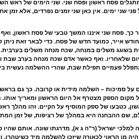
מתגלים פסח ראשון ופסח שני. שני הימים של ראש השנ
פני שני ימים. אין כאן שני זמנים נפרדים, אלא זמן
כך. פסח שני איננו המשך טבעי של פסח ראשון, ואף אי
ודש אייר, כמועד חדש של פסח. כדי לבאר זאת ניתן ל
 בשוגג משלים במנחה, שכח מנחה משלים בערבית.
 ביום שלאחריו. ואף כאשר אדם שכח מנחה בערב שבת ו
תפלל פעמיים תפילת שבת, שהרי ההשלמה נעשית ביו
ם על סמיכות – השלמה מידית או קרובה. כך גם בראש 
 מקום הספק מצטרף אל היום הראשון ומאריך אותו. הי
ון, כטבעו של ספק המוסיף על הקיים. זהו מהלך רא
ם, שם ההבחנה היא במהלך של רציפות, של זמן המת
 למלכי ישראל (ר"ה ג א), מדרגתו שונה. אותם שהיו 
יה מן הראוי לכאורה שיזכו להשלמה מיד כשיטהרו. 