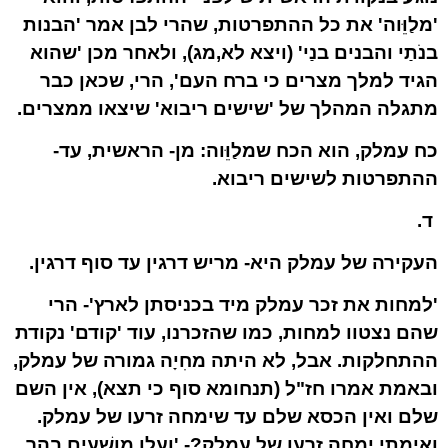
'מלַוֵּוה' את כל ההתפרטות, שהרי לבן אמר 'הבנות
בנֹתַי והבנים בנַי' (ויצא לא,מג), ולאחר מכן 'שהוא
הגיד למלך מצרים כי ברח העם', הרי, שכאן כבר
מתגלה המהלך של 'שישים ריבוא' שיצאו ממצרים.
כח עמלק, הוא הכח שמלַוֵּוה: מן- הראשית, עד-
ההתפרטות לשישים ריבוא.
ד.
העקירה של עמלק היא- מריש דרגין עד סוף דרגין.
'למחות את זכר עמלק מיד בכניסתן לארץ'- הרי
שהם נצטוו למחות, כמו שהזכרנו, עוד 'קודם' נקודת
ההתחלקות. אבל, לא היתה מחִיָה גמורה של עמלק,
ובאמת אמרו חז"ל (תנחומא סוף כי תצא), אין השם
שלם ואין הכסא שלם עד שימחה זרעו של עמלק.
ואימתי ימחה זרעו של עמלק?- 'ועָלו מושִׁעים בהר