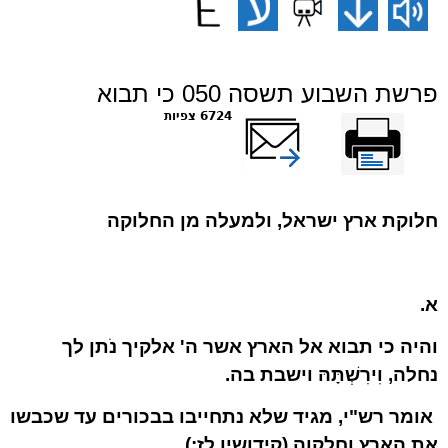
פרשת השבוע תשסה 050 כי תבוא
הדפס
שלח דף במייל
6724 צפיות
חלוקת ארץ ישראל, ולמעלה מן החלוקה
א.
והיה כי תבוא אל הארץ אשר ה' אלקיך נֹתן לך
נחלה, וִירִשְׁתָּהּ וישבת בה.
אומר רש"י, מגיד שלא נתחייבו בבכורים עד שכבשו
את הארץ וחלקוה (קידושין לז:).