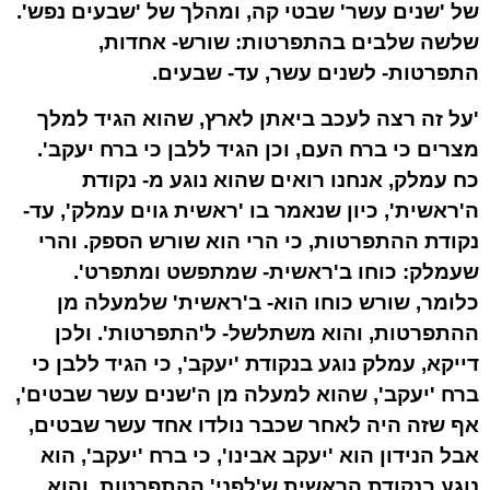
של 'שנים עשר' שבטי קה, ומהלך של 'שבעים נפש'.
שלשה שלבים בהתפרטות: שורש- אחדות,
התפרטות- לשנים עשר, עד- שבעים.
'על זה רצה לעכב ביאתן לארץ, שהוא הגיד למלך
מצרים כי ברח העם, וכן הגיד ללבן כי ברח יעקב'.
כח עמלק, אנחנו רואים שהוא נוגע מ- נקודת
ה'ראשית', כיון שנאמר בו 'ראשית גוים עמלק', עד-
נקודת ההתפרטות, כי הרי הוא שורש הספק. והרי
שעמלק: כוחו ב'ראשית- שמתפשט ומתפרט'.
כלומר, שורש כוחו הוא- ב'ראשית' שלמעלה מן
ההתפרטות, והוא משתלשל- ל'התפרטות'. ולכן
דייקא, עמלק נוגע בנקודת 'יעקב', כי הגיד ללבן כי
ברח 'יעקב', שהוא למעלה מן ה'שנים עשר שבטים',
אף שזה היה לאחר שכבר נולדו אחד עשר שבטים,
אבל הנידון הוא 'יעקב אבינו', כי ברח 'יעקב', הוא
נוגע בנקודת הראשית ש'לפני' ההתפרטות, והוא