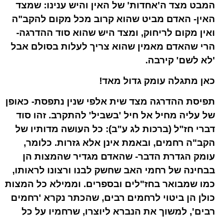
המבט מצד ה'אחדות' של האין והיש ענינו: שמצד
האין- האדם מביט שהוא קרוב מכל מקום להקב"ה
ואין מקום לריחוק, ומצד היש שהוא סוד ההדרגה-
הרי שהאדם מאמין שהוא צריך לעלות בסולם אבל
'לא לשם' קירבה.
כאן מתגלה עומק גדול מאד!
תפיסת ההדרגה מצד שית אלפי שנין נתפסת- כאופן
של עליה מחיל אל חיל 'בשביל' להתקרב. זהו סוד
דברי חז"ל (ברכות לג ע"ב): כל העושה מדותיו של
הקב"ה רחמים, ובאמת אינן אלא גזרות. כלומר,
עומק הגדרת הדבר- שהאדם מגדיר שהמצות הן
בבחינה של רחמי האב שחשק לבנו ורצונו לראותו,
כמו שמבואר בחז"לים ובספרים. וממילא כל המצות
כולן הן ביטוי לרחמים רבים, שהכתר נקרא 'רחמים
רבים', למשוך את הנברא ליוצרו, שרחמיו על כל