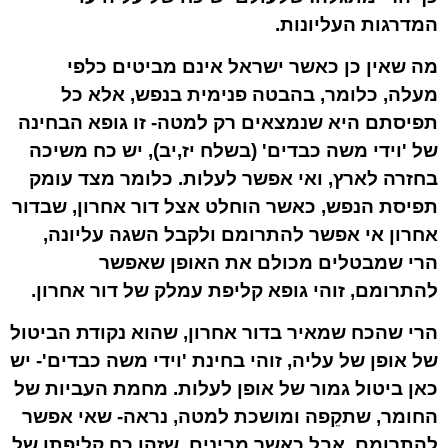
המדרגות העליונות.
מה שאין כן כאשר ישראל אינם מביטים כלפי
מעלה, כלומר, בהבטה פנימית בנפש, אלא כל
תפיסתם היא שנמצאים רק למטה- זו גופא הבחינה
של 'וידי משה כבדים' (בשלח יז,יב), יש כח משיכה
בחזרה לארץ, ואי אפשר לעלות. כלומר מצד עומק
תפיסת הנפש, כאשר הוחלט אצל דור אחרון, שבדור
אחרון אי אפשר להתרומם ולקבל השגה עליונה,
הרי שמבטלים מכולם את האופן שאפשר
להתרומם, זוהי גופא קליפת עמלק של דור אחרון.
הרי שהכח שמאיר בדור אחרון, שהוא נקודת הביטול
של אופן של עליה, זוהי בחינת 'וידי משה כבדים'- יש
כאן ביטול גמור של אופן לעלות. מחמת העביות של
החומר, שתקֵפה ומושכת למטה, נראה- שאי אפשר
להתרומם. אבל כאשר מבינים, שזהו כח קליפתו של