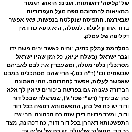
של 'קליפה' דהשתוות, וענינו: היאוש הגמור
ממציאות להתרומם טפח מעל העפרוריות
שבאדמה. התפיסה שנקלטת בנפשות, שאי אפשר
בדור אחרון לעלות למעלה, היא גופא כח דאַין
דקליפה של עמלק.
במלחמת עמלק כתיב, 'והיה כאשר ירים משה ידו
וגבר ישראל' (בשלח יז,יא), כל זמן שהיו ישראל
מסתכלין כלפי מעלה, ומשעבדין את לבם לאביהם
שבשמים וכו' (ר"ה כט.)- הרי שהם מסתכלים במבט
שאפשר לעלות, אפשר להתרומם. זוהי האמונה
הברורה שגנוזה גם בפרשת ביכורים ש'אין לך אלא
כהן שבימיך' (רש"י פסו' ג'), שמתגלה שבכל דור
ודור יש כח של כהן, התפשטותא דמשה בכל דור
ודור, ומצד פרשה דידן שזה כח הכהונה, הרי שזו
התפשטותא דאהרן בכל דור ודור, כח דכהונה, מצד
כך הרי מתגלה: שלעולם יש כח של עליה עד