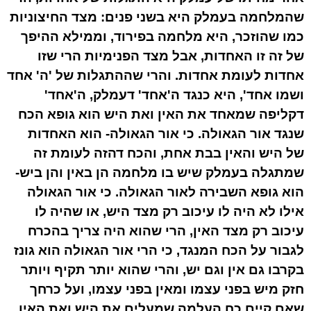
שהמלחמה בעמלק היא בשני פנים: מצד החיצוניות
כמו שהוזכר, היא מלחמה בפירוד, וממילא ההיפך
של זה זו האחדות, אבל מצד הפנימיות הרי שזו
אחדות לעומת אחדות. והרי שההתגלות של 'ה' אחד
ושמו אחד', היא כנגד ה'אחד' דעמלק, ה'אחד'
דקליפה שמאחד את האין ואת היש הוא גופא הכח
שנגד אור הגאולה. כי אור הגאולה- הוא האחדות
של היש והאין בבת אחת, והכח דהזה לעומת זה
שמתגלה בעמלק שיש בו מלחמה הן באין והן ביש-
הוא גופא השבירה לאור הגאולה. כי אור הגאולה
אילו לא היה לו עיכוב רק מצד היש, או שהיה לו
עיכוב רק מצד האין, הרי שהוא היה צריך בהכרח
לגבור על הכח המנגד, כי הרי אור הגאולה הוא גונז
בקרבו גם אין וגם יש, והרי שהוא יותר תקיף ויותר
חזק מיש בפני עצמו ומאין בפני עצמו, ועל כרחך
שאם קיים כח העלמה שמעלים את היש ואת האין