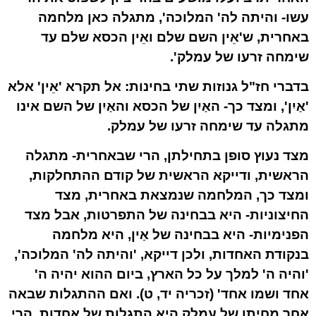
עשו- והיתה לה' המלוכה', מתגלה כאן מלחמה
באחרית, ש'אֵין השם שלם ואֵין הכסא שלם עד
שימחה זרעו של עמלק'.
בדברי חז"ל גנוזות שתי בחינות: אל תקרא 'אֵין' אלא
'אַיִן', ומצד כך- האַיִן של הכסא והאַיִן של השם אינו
מתגלה עד שימחה זרעו של עמלק.
מצד נעוץ סופן בתחילתן, הרי שבאחרית- מתגלה
הראשית, ודייקא הראשית של קודם ההתחלקות,
ומצד כך, המלחמה שנמצאת באחרית, מצד
החיצוניות- היא בבחינה של התפרטות, אבל מצד
הפנימיות- היא בבחינה של אַין, היא מלחמה
בנקודת האחדות, ולכן דייקא, 'והיתה לה' המלוכה',
'והיה ה' למלך על כל הארץ, ביום ההוא יהיה ה'
אחד ושמו אחד' (זכריה יד, ט). ואם ההתגלות שבאה
אחר מחיתו של עמלק היא התגלות של אחדות, הרי