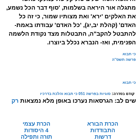
מתגלה אור היראה בשלמות, 'סוף דבר הכל נשמע,
את האלקים 'ירא' ואת מצותיו שמור, כי זה כל
האדם' (קהלת יב,יג), 'כל האדם' עבודתו באמת-
להתבטל להקב"ה, התבטלות מצד נקודת הלשמה
הפנימית, ואז- הנברא נכלל ביוצרו.
כי תבוא
פרשה תשס''ה
כי תבוא
קודם בסדרה:
סוגיות בפרשה 051 כי תבוא והלכת בדרכיו
שים לב:
הגרסאות נערכו באופן מלא נמצאות
רק
בספרי המודפס
הכרת הבורא
הכרת עצמי
התבודדות
4 היסודות
דרשות
תורה ותפילה