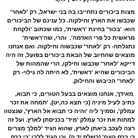
מצות ביכורים נתחייבו בה בני ישראל, רק 'לאחר'
שכבשו את הארץ וחילקוה. כל ענינם של הביכורים
הוא- 'בכור' בחינת 'ראשית', כמו שכתוב 'ולקחת
מראשית כל פרי האדמה'. והרי, שה'ראשית'
נתגלתה- רק 'לאחר' שכבשוה וחילקוה. ואם אנחנו
מוצאים שהחיוב של הבאת ביכורים בפועל, זה היה
דייקא 'לאחר' שכבשו וחילקו, הרי שהמהות של
הביכורים שהיא 'ראשית', לא היתה לה גילוי- רק
'לאחר' הכיבוש והחילוק.
מאידך, אנחנו מוצאים בבעל הטורים, כי תבוא,
כתיב לעיל מיניה (כי תצא כה,יט), 'תמחה את זכר
עמלק', וסמיך ליה 'והיה כי תבוא אל הארץ', שנצטוו
למחות את זכר עמלק 'מיד' בכניסתן לארץ. ועל זה
רצה לעכב ביאתן לארץ, שהוא הגיד 'למלך מצרים
כי ברח העם' (בשלח יד,ה), וכן הגיד ללבן 'כי ברח