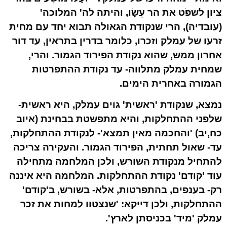
ציון לשפֹּט את הר עֵשָׂו, והיתה לה' המלוכה'
(עובדיה), הרי שנקודת הגאולה תבוא יחד עם מחית
זרעו של עמלק וזכרו, כלומר בדרין בתראין, עד דור
אחרון ממש, שהוא נקודת הפירוד הגמור. והרי,
שמחית עמלק מתלווה- עד נקודת ההתפרטות
הגמורה באחרית הימים.
נמצא, שנקודת 'ראשית' גוים עמלק, היא ראשית-
שלפני ההתחלקות, והיא מתפשטת בבחינת (איוב
כח,יב) 'והחכמה מאין תמצא'- לנקודת ההתחלקות,
עד- שאול תחתית, הפירוד הגמור. והעקירה צריכה
להתחיל מנקודת השורש, ולכן המלחמה מתחילה
עוד 'קודם' נקודת ההתחלקות. המלחמה היא איננה
רק- בענפים, בהתפרטות, אלא- בשורש, ב'קודם'
ההתחלקות, ולכן דייקא: 'שנצטוו למחות את זכר
עמלק 'מיד' בכניסתן לארץ'.