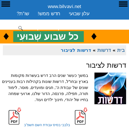
www.bilvavi.net
ע
E
עלון שבועי
חדש ממש!
שו”ת?
ארכיון
ספרים
שיעורים שבועי
תרומה
יצירת קשר
סקירה כללית
♦
.
♦
כ
כל שבוע שְׁבוּעִי
ENGLISH
בית
»
דרשות
»
דרשות לציבור
דרשות לציבור
במשך כעשר שנים הרב דרש בעשרות מקומות
בארץ ובחו"ל, דרשות שונות בקהילות רבות בעניינים
שונים של עבודת ה', חגים ומועדים, מוסר, לימוד
תורה, תפילה, פרנסה, הדור שלנו, ארועי שמחה
בחייו של יהודי, חינוך ילדים ועוד.
בלבבי בסיס עבודת השם תשפ”ב