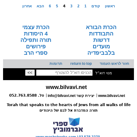
ראשון
קודם
1
2
3
4
5
6
הבא
אחרון
הכרת הבורא
הכרת עצמי
התבודדות
4 היסודות
דרשות
תורה ותפילה
מועדים
פירושים
בלבביפדיה
ספרי הרב
חזור לראש העמוד
return to top
תרומות
מנוי דוא"ל
www.bilvavi.net
טל. 052.763.8588
www.bilvavi.net
יצירת קשר
info@bilvavi.net
Torah that speaks to the hearts of Jews from all walks of life
תורה המדברת אל לבם של היהודים