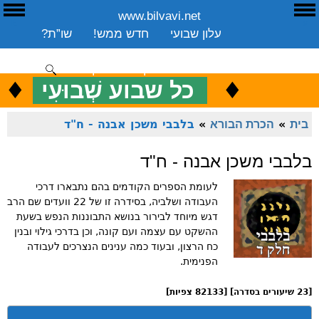
www.bilvavi.net
ע
E
עלון שבועי
חדש ממש!
שו”ת?
ארכיון
ספרים
שיעורים שבועי
תרומה
יצירת קשר
סקירה כללית
♦
.
♦
כ
כל שבוע שְׁבוּעִי
ENGLISH
בית
»
הכרת הבורא
»
בלבבי משכן אבנה - ח"ד
בלבבי משכן אבנה - ח"ד
לעומת הספרים הקודמים בהם נתבארו דרכי
העבודה ושלביה, בסידרה זו של 22 וועדים שם הרב
דגש מיוחד לבירור בנושא התבוננות הנפש בשעת
ההשקט עם עצמה ועם קונה, וכן בדרכי גילוי ובנין
כח הרצון, ובעוד כמה ענינים הנצרכים לעבודה
הפנימית.
[23 שיעורים בסדרה] [82133 צפיות]